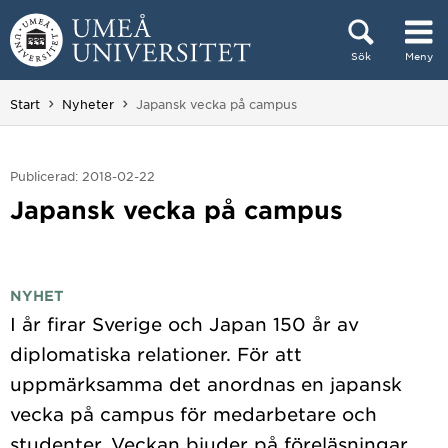
Hoppa direkt till innehållet
Sök
Meny
Huvudmenyn dold.
Du är här:
Start
Nyheter
Japansk vecka på campus
Publicerad: 2018-02-22
Japansk vecka på campus
NYHET
I år firar Sverige och Japan 150 år av
diplomatiska relationer. För att
uppmärksamma det anordnas en japansk
vecka på campus för medarbetare och
studenter. Veckan bjuder på föreläsningar,