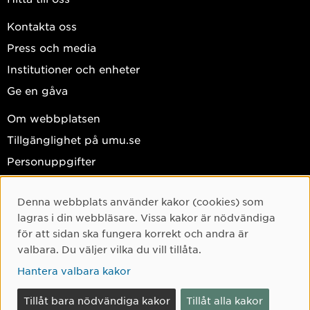
Kontakta oss
Press och media
Institutioner och enheter
Ge en gåva
Om webbplatsen
Tillgänglighet på umu.se
Personuppgifter
Hantera kakor
Denna webbplats använder kakor (cookies) som
Facebook
Cookie-samtycke
lagras i din webbläsare. Vissa kakor är nödvändiga
Instagram
för att sidan ska fungera korrekt och andra är
valbara. Du väljer vilka du vill tillåta.
TikTok
Hantera valbara kakor
Youtube
LinkedIn
Tillåt bara nödvändiga kakor
Tillåt alla kakor