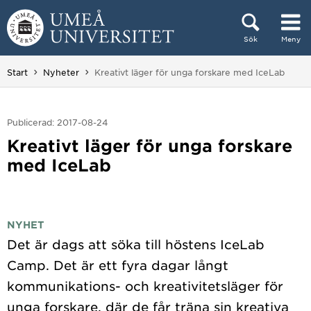
Hoppa direkt till innehållet
Sök
Meny
Huvudmenyn dold.
Du är här:
Start
Nyheter
Kreativt läger för unga forskare med IceLab
Publicerad: 2017-08-24
Kreativt läger för unga forskare
med IceLab
NYHET
Det är dags att söka till höstens IceLab
Camp. Det är ett fyra dagar långt
kommunikations- och kreativitetsläger för
unga forskare, där de får träna sin kreativa