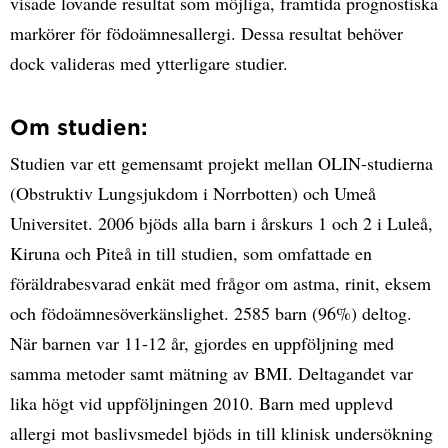
visade lovande resultat som möjliga, framtida prognostiska
markörer för födoämnesallergi. Dessa resultat behöver
dock valideras med ytterligare studier.
Om studien:
Studien var ett gemensamt projekt mellan OLIN-studierna
(Obstruktiv Lungsjukdom i Norrbotten) och Umeå
Universitet. 2006 bjöds alla barn i årskurs 1 och 2 i Luleå,
Kiruna och Piteå in till studien, som omfattade en
föräldrabesvarad enkät med frågor om astma, rinit, eksem
och födoämnesöverkänslighet. 2585 barn (96%) deltog.
När barnen var 11-12 år, gjordes en uppföljning med
samma metoder samt mätning av BMI. Deltagandet var
lika högt vid uppföljningen 2010. Barn med upplevd
allergi mot baslivsmedel bjöds in till klinisk undersökning