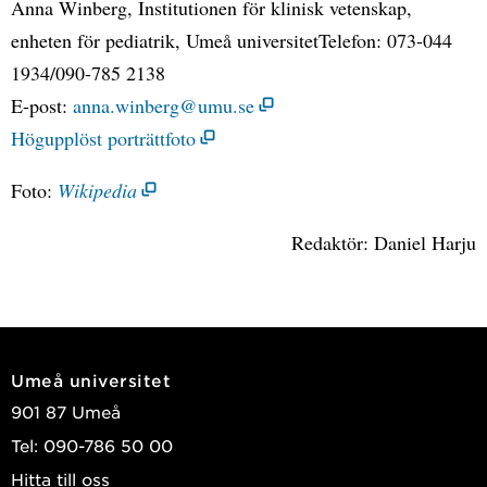
Anna Winberg, Institutionen för klinisk vetenskap,
enheten för pediatrik, Umeå universitetTelefon: 073-044
1934/090-785 2138
E-post:
anna.winberg@umu.se
Högupplöst porträttfoto
Foto:
Wikipedia
Redaktör: Daniel Harju
Umeå universitet
901 87 Umeå
Tel: 090-786 50 00
Hitta till oss