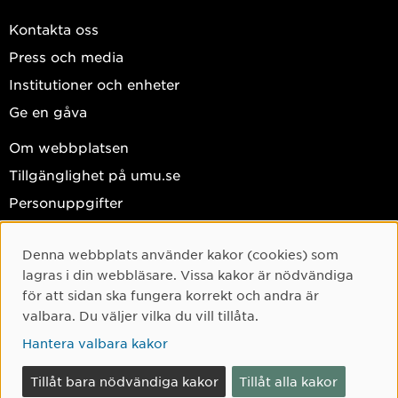
Kontakta oss
Press och media
Institutioner och enheter
Ge en gåva
Om webbplatsen
Tillgänglighet på umu.se
Personuppgifter
Hantera kakor
Denna webbplats använder kakor (cookies) som
Facebook
Cookie-samtycke
lagras i din webbläsare. Vissa kakor är nödvändiga
Instagram
för att sidan ska fungera korrekt och andra är
valbara. Du väljer vilka du vill tillåta.
TikTok
Hantera valbara kakor
Youtube
LinkedIn
Tillåt bara nödvändiga kakor
Tillåt alla kakor