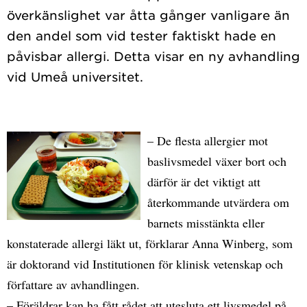
överkänslighet var åtta gånger vanligare än
den andel som vid tester faktiskt hade en
påvisbar allergi. Detta visar en ny avhandling
– De flesta allergier mot
baslivsmedel växer bort och
därför är det viktigt att
återkommande utvärdera om
barnets misstänkta eller
konstaterade allergi läkt ut, förklarar Anna Winberg, som
är doktorand vid Institutionen för klinisk vetenskap och
författare av avhandlingen.
– Föräldrar kan ha fått rådet att utesluta ett livsmedel på