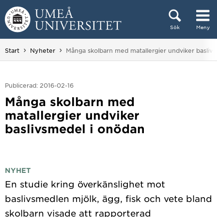
Hoppa direkt till innehållet
Sök
Meny
Huvudmenyn dold.
Du är här:
Start
Nyheter
Många skolbarn med matallergier undviker basliv
Publicerad: 2016-02-16
Många skolbarn med
matallergier undviker
baslivsmedel i onödan
NYHET
En studie kring överkänslighet mot
baslivsmedlen mjölk, ägg, fisk och vete bland
skolbarn visade att rapporterad