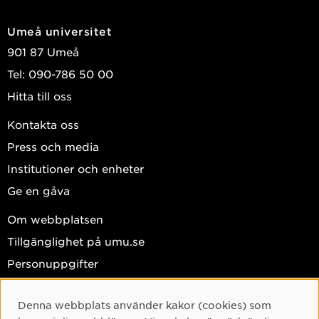
Umeå universitet
901 87 Umeå
Tel: 090-786 50 00
Hitta till oss
Kontakta oss
Press och media
Institutioner och enheter
Ge en gåva
Om webbplatsen
Tillgänglighet på umu.se
Personuppgifter
Hantera kakor
Denna webbplats använder kakor (cookies) som
Facebook
Cookie-samtycke