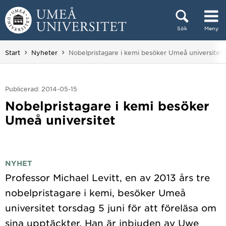
Hoppa direkt till innehållet
Sök
Meny
Huvudmenyn dold.
Du är här:
Start
Nyheter
Nobelpristagare i kemi besöker Umeå universitet
Publicerad: 2014-05-15
Nobelpristagare i kemi besöker
Umeå universitet
NYHET
Professor Michael Levitt, en av 2013 års tre
nobelpristagare i kemi, besöker Umeå
universitet torsdag 5 juni för att föreläsa om
sina upptäckter. Han är inbjuden av Uwe