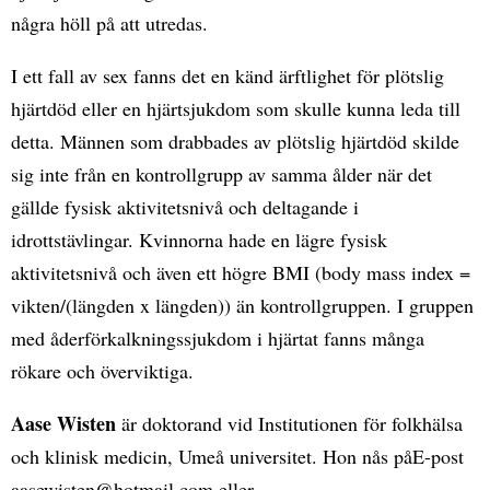
några höll på att utredas.
I ett fall av sex fanns det en känd ärftlighet för plötslig
hjärtdöd eller en hjärtsjukdom som skulle kunna leda till
detta. Männen som drabbades av plötslig hjärtdöd skilde
sig inte från en kontrollgrupp av samma ålder när det
gällde fysisk aktivitetsnivå och deltagande i
idrottstävlingar. Kvinnorna hade en lägre fysisk
aktivitetsnivå och även ett högre BMI (body mass index =
vikten/(längden x längden)) än kontrollgruppen. I gruppen
med åderförkalkningssjukdom i hjärtat fanns många
rökare och överviktiga.
Aase Wisten
är doktorand vid Institutionen för folkhälsa
och klinisk medicin, Umeå universitet. Hon nås påE-post
aasewisten@hotmail.com eller