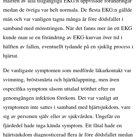
Hälften av alla tillgängliga EKG:n uppvisade förändringar
medan de övriga var helt normala. De flesta EKG:n gällde
män och var vanligen tagna många år före dödsfallet i
samband med mönstringen. När det fanns mer än ett EKG
kunde man se en förändring av EKG-kurvan över tid i
hälften av fallen, eventuellt tydande på en sjuklig process i
hjärtat.
De vanligaste symptomen som medförde läkarkontakt var
svimning, bröstsmärta och hjärtklappning, men även
ospecifika symptom såsom uttalad trötthet efter en
genomgången infektion förekom. Det var vanligt att
symptomen inte sattes i samband med hjärtsjukdom, vare
sig av personen själv eller av sjukvården. Ungefär en
fjärdedel hade inga kända symptom. Ett fåtal hade en
hjärtsjukdom diagnosticerad flera år före dödsfallet medan