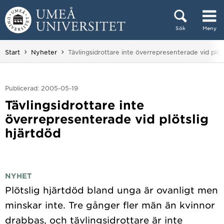
Hoppa direkt till innehållet
Sök
Meny
Huvudmenyn dold.
Du är här:
Start
Nyheter
Tävlingsidrottare inte överrepresenterade vid plöt
Publicerad: 2005-05-19
Tävlingsidrottare inte
överrepresenterade vid plötslig
hjärtdöd
NYHET
Plötslig hjärtdöd bland unga är ovanligt men
minskar inte. Tre gånger fler män än kvinnor
drabbas, och tävlingsidrottare är inte