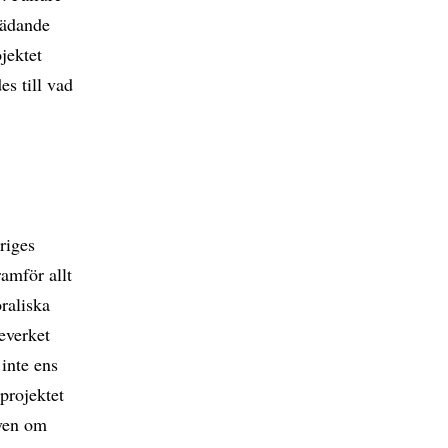
rädande
jektet
es till vad
riges
ramför allt
raliska
teverket
 inte ens
 projektet
även om