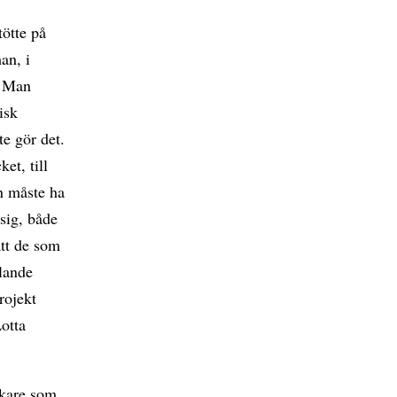
tötte på
an, i
. Man
isk
te gör det.
et, till
an måste ha
 sig, både
att de som
alande
rojekt
Lotta
skare som