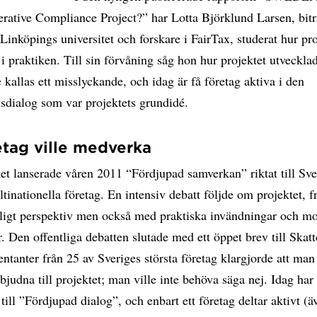
erative Compliance Project?” har Lotta Björklund Larsen, bit
 Linköpings universitet och forskare i FairTax, studerat hur pro
i praktiken. Till sin förvåning såg hon hur projektet utvecklad
kallas ett misslyckande, och idag är få företag aktiva i den
sdialog som var projektets grundidé.
etag ville medverka
et lanserade våren 2011 “Fördjupad samverkan” riktat till Sve
ltinationella företag. En intensiv debatt följde om projektet, f
tsligt perspektiv men också med praktiska invändningar och mo
. Den offentliga debatten slutade med ett öppet brev till Skat
entanter från 25 av Sveriges största företag klargjorde att man
inbjudna till projektet; man ville inte behöva säga nej. Idag har
till ”Fördjupad dialog”, och enbart ett företag deltar aktivt (