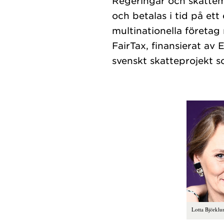
Regeringar och skattemy
och betalas i tid på et
multinationella företag 
FairTax, finansierat av
Lotta Björklu