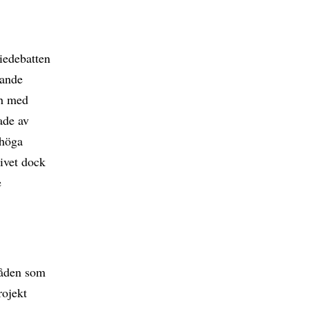
iedebatten
gande
ch med
ade av
 höga
tivet dock
e
råden som
rojekt