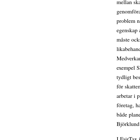
mellan ska
genomföras
problem n
egenskap a
måste ocks
likabehand
Medverkand
exempel Sk
tydligt be
för skatte
arbetar i 
företag, h
både plane
Björklund
I FairTax