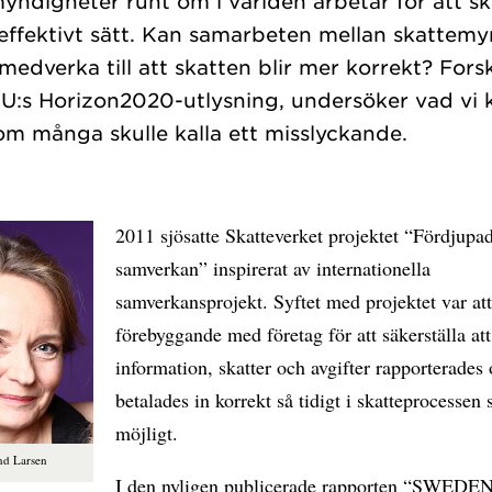
ndigheter runt om i världen arbetar för att skat
t effektivt sätt. Kan samarbeten mellan skattem
medverka till att skatten blir mer korrekt? Fors
 EU:s Horizon2020-utlysning, undersöker vad vi k
2011 sjösatte Skatteverket projektet “Fördjupa
samverkan” inspirerat av internationella
samverkansprojekt. Syftet med projektet var att
förebyggande med företag för att säkerställa att
information, skatter och avgifter rapporterades
betalades in korrekt så tidigt i skatteprocessen
möjligt.
nd Larsen
I den nyligen publicerade rapporten “SWEDEN: