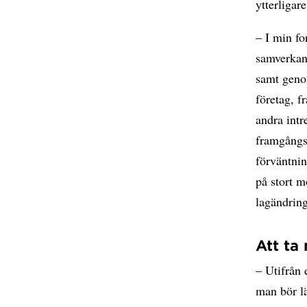
ytterligar
– I min fo
samverkan”
samt genom
företag, f
andra intr
framgångsh
förväntnin
på stort m
lagändring
Att ta
– Utifrån 
man bör l