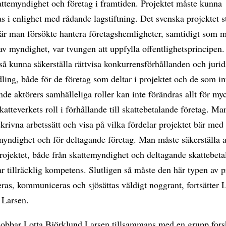
ttemyndighet och företag i framtiden. Projektet måste kunna
 i enlighet med rådande lagstiftning. Det svenska projektet s
är man försökte hantera företagshemligheter, samtidigt som m
v myndighet, var tvungen att uppfylla offentlighetsprincipen
å kunna säkerställa rättvisa konkurrensförhållanden och jurid
ling, både för de företag som deltar i projektet och de som in
e aktörers samhälleliga roller kan inte förändras allt för myck
atteverkets roll i förhållande till skattebetalande företag. M
skrivna arbetssätt och visa på vilka fördelar projektet bär med
myndighet och för deltagande företag. Man måste säkerställa 
projektet, både från skattemyndighet och deltagande skattebet
ar tillräcklig kompetens. Slutligen så måste den här typen av p
ras, kommuniceras och sjösättas väldigt noggrant, fortsätter 
 Larsen.
 jobbar Lotta Björklund Larsen tillsammans med en grupp for