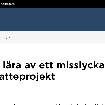
darbetare
teprojekt
 lära av ett misslycka
atteprojekt