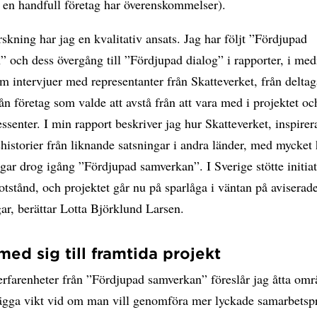
e en handfull företag har överenskommelser).
rskning har jag en kvalitativ ansats. Jag har följt ”Fördjupad
 och dess övergång till ”Fördjupad dialog” i rapporter, i med
 intervjuer med representanter från Skatteverket, från delta
rån företag som valde att avstå från att vara med i projektet o
essenter. I min rapport beskriver jag hur Skatteverket, inspirer
istorier från liknande satsningar i andra länder, med mycket
gar drog igång ”Fördjupad samverkan”. I Sverige stötte initia
otstånd, och projektet går nu på sparlåga i väntan på aviserad
ar, berättar Lotta Björklund Larsen.
 med sig till framtida projekt
erfarenheter från ”Fördjupad samverkan” föreslår jag åtta om
ägga vikt vid om man vill genomföra mer lyckade samarbetsp