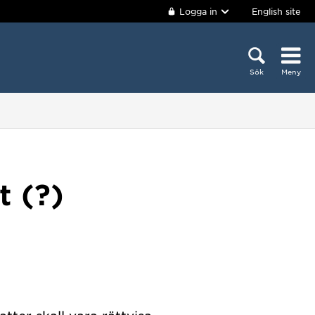
Logga in
English site
Sök
Meny
t (?)