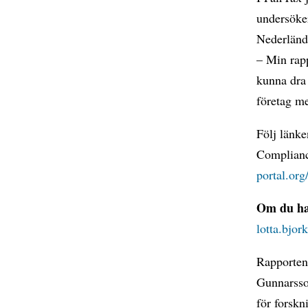
undersöker
Nederländ
– Min rapp
kunna dra 
företag me
Följ länk
Complianc
portal.or
Om du har
lotta.bjor
Rapporten 
Gunnarsso
för forsk