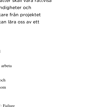
ter skall vara rättvisa
yndigheter och
kare från projektet
an lära oss av ett
d
 arbeta
 och
 som
 Failure