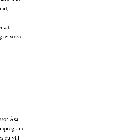
and,
r att
g av stora
essor Åsa
ramprogram
m du vill