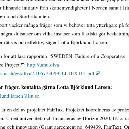
 liknande initiativ från skattemyndigheter i Norden samt i Irl
erna och Storbritannien.
ort väcker många frågor som vi behöver titta ytterligare på fö
några slutsatser om vilka insatser som faktiskt gör beskattnin
r rättvis och effektiv, säger Lotta Björklund Larsen.
en för att läsa rapporten “SWEDEN: Failure of a Cooperative
e Project?”:
http://umu.diva-
g/smash/get/diva2:1057730/FULLTEXT01.pdf
 frågor, kontakta gärna Lotta Björklund Larsen:
klund.larsen@liu.se
är en del av projektet FairTax. Projektet koordineras av prof
n, Umeå universitet, och finansieras av Horizon2020, EU:s 
ning och innovation (Grant agreement no. 649439, FairTax). O