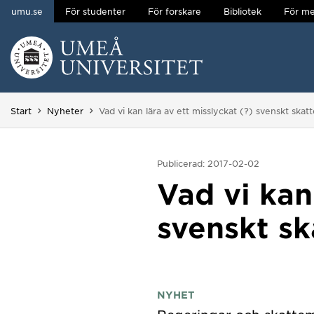
umu.se
För studenter
För forskare
Bibliotek
För me
Hoppa direkt till innehållet
Huvudmenyn dold.
Du är här:
Start
Nyheter
Vad vi kan lära av ett misslyckat (?) svenskt skat
Publicerad: 2017-02-02
Vad vi kan
svenskt sk
NYHET