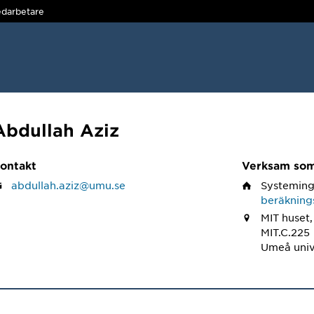
darbetare
Abdullah Aziz
ontakt
Verksam so
abdullah.aziz@umu.se
Systeming
beräkning
MIT huset,
MIT.C.225
Umeå univ