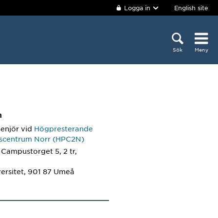
Logga in
English site
Sök
Meny
m
enjör
vid
Högpresterande
scentrum Norr (HPC2N)
 Campustorget 5, 2 tr,
ersitet, 901 87 Umeå