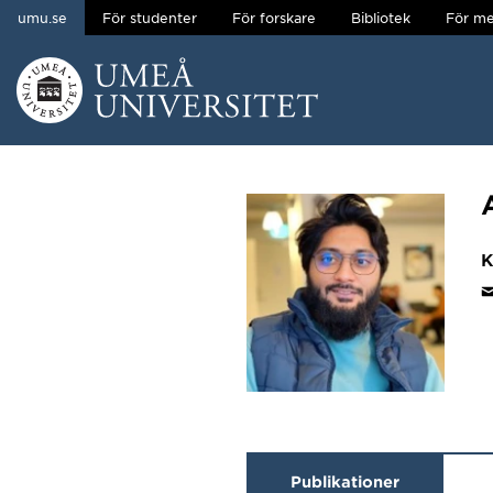
umu.se
För studenter
För forskare
Bibliotek
För me
Hoppa direkt till innehållet
Huvudmenyn dold.
K
Publikationer