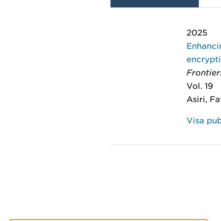
2025
Enhancin
encrypt
Frontie
Vol. 19
Asiri, F
Visa pub