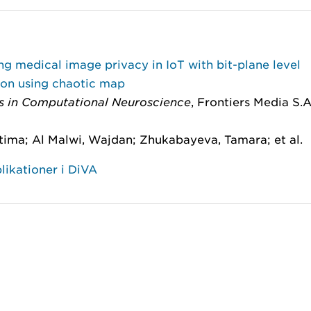
g medical image privacy in IoT with bit-plane level
ion using chaotic map
rs in Computational Neuroscience
, Frontiers Media S.A
atima; Al Malwi, Wajdan; Zhukabayeva, Tamara; et al.
likationer i DiVA