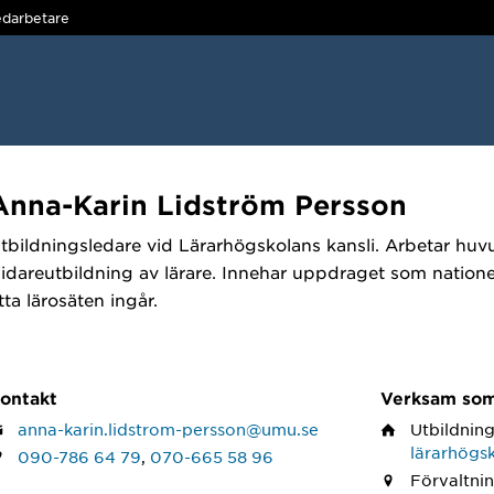
darbetare
Anna-Karin Lidström Persson
tbildningsledare vid Lärarhögskolans kansli. Arbetar hu
idareutbildning av lärare. Innehar uppdraget som nation
tta lärosäten ingår.
ontakt
Verksam so
anna-karin.lidstrom-persson@umu.se
Utbildnin
lärarhögs
090-786 64 79
,
070-665 58 96
Förvaltnin