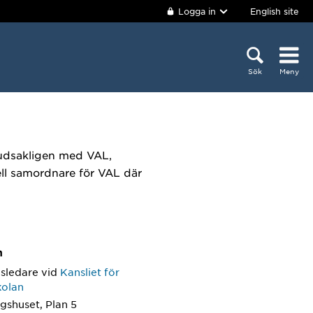
Logga in
English site
Sök
Meny
vudsakligen med VAL,
ell samordnare för VAL där
m
gsledare
vid
Kansliet för
kolan
gshuset, Plan 5