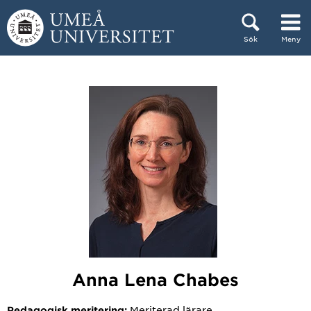
Hoppa direkt till innehållet
Sök
Meny
Huvudmenyn dold.
Anna Lena Chabes
Meriterad lärare
Pedagogisk meritering: