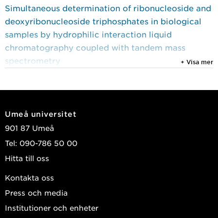
Simultaneous determination of ribonucleoside and
deoxyribonucleoside triphosphates in biological
samples by hydrophilic interaction liquid
chromatography coupled with tandem mass
spectrometry
+ Visa mer
Nucleic Acids Research
, Oxford University Press
2018, Vol. 46, (11)
Kong, Ziqing; Jia, Shaodong; Chabes, Anna Lena;
et al.
Umeå universitet
901 87 Umeå
2016
Tel: 090-786 50 00
Heterozygous colon cancer-associated mutations
Hitta till oss
of SAMHD1 have functional significance
Proceedings of the National Academy of Sciences
Kontakta oss
of the United States of America
, Vol. 113, (17) :
Press och media
4723-4728
Institutioner och enheter
Rentoft, Matilda; Lindell, Kristoffer; Tran, Phong; et