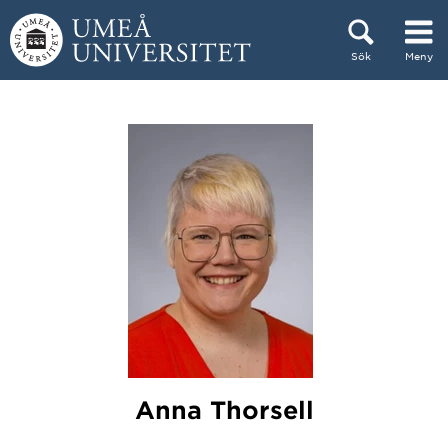
Hoppa direkt till innehållet
Sök
Meny
Huvudmenyn dold.
Anna Thorsell