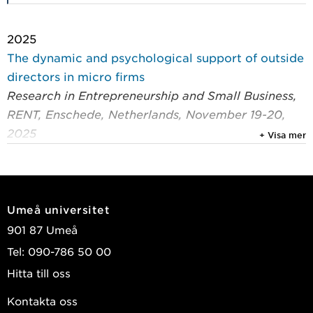
2025
The dynamic and psychological support of outside
directors in micro firms
Research in Entrepreneurship and Small Business,
RENT, Enschede, Netherlands, November 19-20,
2025
+ Visa mer
Thorsell, Anna
2019
An empirical examination of the board structure in
Umeå universitet
Swedish startups
901 87 Umeå
Research in Entrepreneurship and Small Business,
Tel: 090-786 50 00
RENT, Berlin, Germany
Hitta till oss
Thorsell, Anna; Isaksson, Anders
Kontakta oss
2018