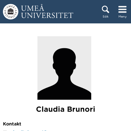
Hoppa direkt till innehållet
Sök
Meny
Huvudmenyn dold.
Claudia Brunori
Kontakt