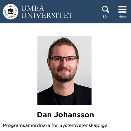
Hoppa direkt till innehållet
Sök
Meny
Huvudmenyn dold.
Dan Johansson
Programsamordnare för Systemvetenskapliga