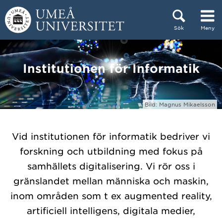
Hoppa direkt till innehållet
Sök
Meny
Huvudmenyn dold.
Institutionen för Informatik
Bild: Magnus Mikaelsson
Vid institutionen för informatik bedriver vi
forskning och utbildning med fokus på
samhällets digitalisering. Vi rör oss i
gränslandet mellan människa och maskin,
inom områden som t ex augmented reality,
artificiell intelligens, digitala medier,