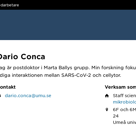
darbetare
Dario Conca
ag är postdoktor i Marta Ballys grupp. Min forskning foku
idiga interaktionen mellan SARS-CoV-2 och cellytor.
ontakt
Verksam so
dario.conca@umu.se
Staff scien
mikrobiol
6F och 6M,
24
Umeå univ