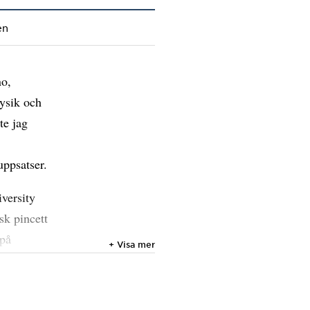
en
no,
fysik och
te jag
uppsatser.
iversity
sk pincett
 på
+ Visa mer
kus från
av
0.