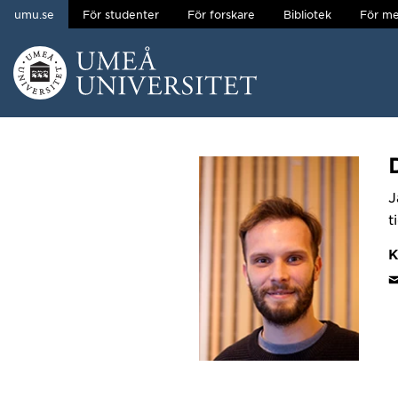
umu.se
För studenter
För forskare
Bibliotek
För me
Hoppa direkt till innehållet
Huvudmenyn dold.
J
t
K