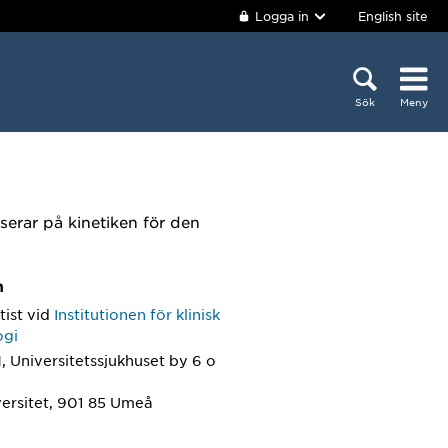
Logga in
English site
Sök
Meny
serar på kinetiken för den
m
tist
vid
Institutionen för klinisk
ogi
 Universitetssjukhuset by 6 o
ersitet, 901 85 Umeå