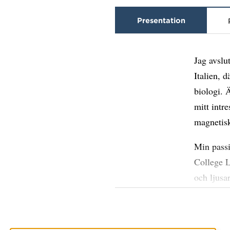
Presentation
Jag avslu
Italien, 
biologi. 
mitt intr
magnetisk
Min passi
College L
och ljusa
levande c
instrumen
biologisk