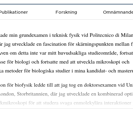
Publikationer
Forskning
Omnämnand
tade min grundexamen i teknisk fysik vid Politecnico di Mila
där jag utvecklade en fascination för skärningspunkten mellan 
Även om detta inte var mitt huvudsakliga studieområde, fortsat
esse för biologi och fortsatte med att utveckla mikroskopi och
a metoder för biologiska studier i mina kandidat- och master
on för biofysik ledde till att jag tog en doktorsexamen vid Un
ondon, Storbritannien, där jag utvecklade en kombinerad opti
rkmikroskopi för att studera svaga enmolekylära interaktioner
eller. Efter att ha tagit min doktorsexamen flyttade jag mitt fo
tutveckling till tillämpning av biofysiska metoder för studier 
a frågor, vilket förde mig till
Marta Ballys
grupp i maj 202