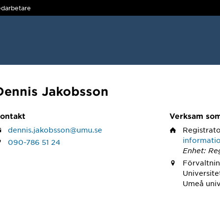
darbetare
Dennis Jakobsson
ontakt
Verksam so
dennis.jakobsson@umu.se
Registrat
informati
090-786 51 24
Enhet: Reg
Förvaltnin
Universit
Umeå univ