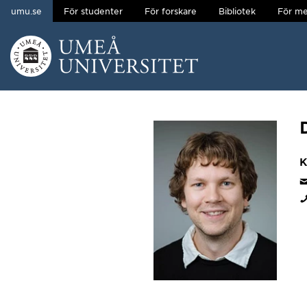
umu.se
För studenter
För forskare
Bibliotek
För me
Hoppa direkt till innehållet
Huvudmenyn dold.
K