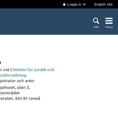
Logga in
English site
Sök
Meny
m
or
vid
Enheten för juridik och
onsförvaltning
istratur och arkiv
gshuset, plan 3,
etsområdet
ersitet, 901 87 Umeå