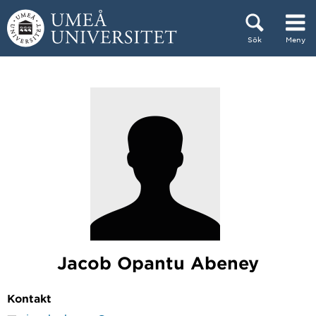
Hoppa direkt till innehållet
Sök
Meny
Huvudmenyn dold.
Jacob Opantu Abeney
Kontakt