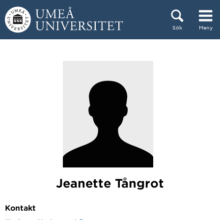
Hoppa direkt till innehållet
Sök
Meny
Huvudmenyn dold.
Jeanette Tångrot
Kontakt