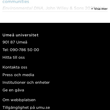
communities
Environmental DNA
, John Wiley & Sons 2026, Vol.
+ Visa mer
8, (1)
Kyaschenko, Julia; Tångrot, Jeanette; Dahlberg,
Anders; et al.
Umeå universitet
2025
901 87 Umeå
Discovery of a genetic rescuer: a novel modifier
Tel: 090-786 50 00
preventing insulitis and diabetes in Gimap5 mutant
Hitta till oss
BB rats
European Islet Study Group 2025: conference
Kontakta oss
program
, Lund University Diabetes Centre 2025 :
Press och media
42-42
Institutioner och enheter
Jönsson, Josefine; Faxius, Linda; Tångrot, Jeanette;
Ge en gåva
et al.
Om webbplatsen
2025
Tillgänglighet på umu.se
Quantitative temporal analysis of pancreatic islet