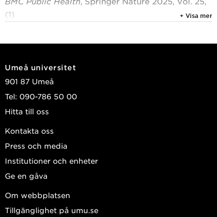
BMC Public Health
, Springer Nature 2025, Vol. 25,
(1)
+ Visa mer
Kyanjo, Joseph Lule; Turinawe, Alice; Hörnell,
Agneta; et al.
2025
Umeå universitet
Livelihood dynamics and challenges to wellbeing
901 87 Umeå
in the drylands of rural East Africa: the drylands
Tel: 090-786 50 00
transform study population in the Karamoja
Hitta till oss
border region
Global Health Action
, Taylor & Francis Group 2025,
Kontakta oss
Vol. 18, (1)
Press och media
Schumann, Barbara; Turinawe, Alice; Lindvall,
Institutioner och enheter
Kristina; et al.
Ge en gåva
Visa publikationer i DiVA
Om webbplatsen
Tillgänglighet på umu.se