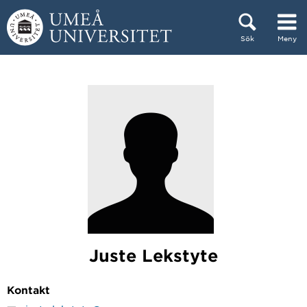
Hoppa direkt till innehållet
Sök
Meny
Huvudmenyn dold.
Juste Lekstyte
Kontakt