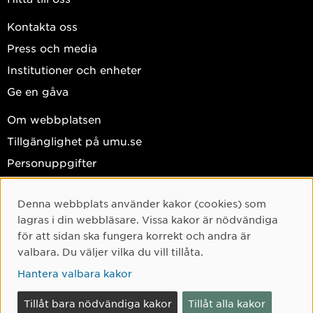
Kontakta oss
Press och media
Institutioner och enheter
Ge en gåva
Om webbplatsen
Tillgänglighet på umu.se
Personuppgifter
Hantera kakor
Denna webbplats använder kakor (cookies) som
Cookie-samtycke
Facebook
lagras i din webbläsare. Vissa kakor är nödvändiga
Instagram
för att sidan ska fungera korrekt och andra är
valbara. Du väljer vilka du vill tillåta.
TikTok
Hantera valbara kakor
Youtube
LinkedIn
Tillåt bara nödvändiga kakor
Tillåt alla kakor