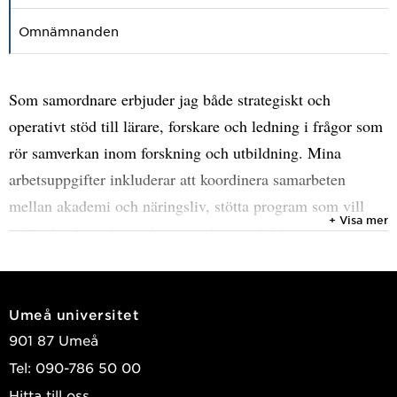
Omnämnanden
Som samordnare erbjuder jag både strategiskt och
operativt stöd till lärare, forskare och ledning i frågor som
rör samverkan inom forskning och utbildning. Mina
arbetsuppgifter inkluderar att koordinera samarbeten
mellan akademi och näringsliv, stötta program som vill
+ Visa mer
införa kvalitetsdrivande samverkan i utbildning, samt att
arrangera olika mötesplatser där syftet är att skapa dialog,
stärka nätverk och etablera nya samarbeten mellan
universitetet och det omgivande samhället.
Umeå universitet
901 87 Umeå
Tel: 090-786 50 00
Hitta till oss