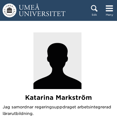
Hoppa direkt till innehållet
Sök
Meny
Huvudmenyn dold.
Katarina Markström
Jag samordnar regeringsuppdraget arbetsintegrerad
lärarutbildning.