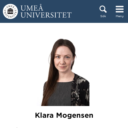
Hoppa direkt till innehållet
Sök
Meny
Huvudmenyn dold.
Klara Mogensen