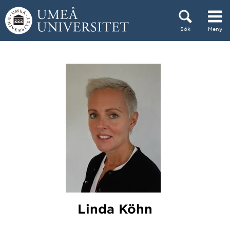
Hoppa direkt till innehållet
Sök
Meny
Huvudmenyn dold.
Linda Köhn