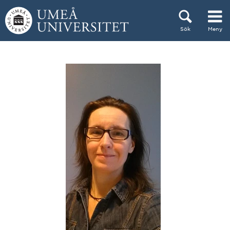
Hoppa direkt till innehållet
Sök
Meny
Huvudmenyn dold.