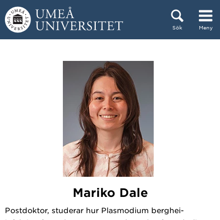
Hoppa direkt till innehållet
Sök
Meny
Huvudmenyn dold.
Mariko Dale
Postdoktor, studerar hur Plasmodium berghei-