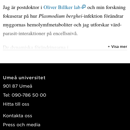
Jag är postdoktor i
Oliver Billker lab
och min forskning
fokuserar på hur
Plasmodium berghei
-infektion förändrar
myggornas hemolymfmetaboliter och jag utforskar värd-
parasit-interaktioner på encellsnivå.
De dynamiska förändringarna i
+ Visa mer
hemolymfmetabolitinnehållet ska övervakas över tid för att
identifiera viktiga metaboliter för parasiten. Dessutom
kommer encellsanalys av infekterade och icke-infekterade
Umeå universitet
celler, inklusive parasitens transkriptom, att ge djupare
901 87 Umeå
insikter i värd-parasit-interaktioner.
Tel: 090-786 50 00
Jag doktorerade vid Berns universitet, Schweiz, där jag
Hitta till oss
studerade värd-parasit-interaktioner i
Cryptosporidium
Kontakta oss
parvum
, identifierade exporterade parasitproteiner och
Press och media