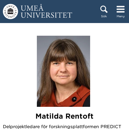
Hoppa direkt till innehållet
Sök
Meny
Huvudmenyn dold.
Matilda Rentoft
Delprojektledare för forskningsplattformen PREDICT