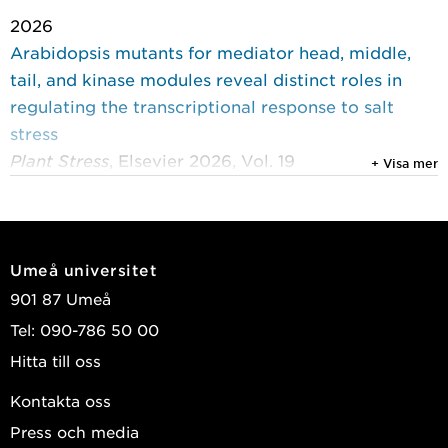
2026
Arabidopsis mutants for mediator head, middle,
tail, and kinase modules reveal distinct roles in
regulating the transcriptional response to salt
stress
Plant Stress
, Elsevier 2026, Vol. 19
+ Visa mer
Karamat, Fazeelat; Vergara, Alexander; Blomberg,
Jeanette; et al.
2026
Umeå universitet
Rare germline variants contribute to glioma
901 87 Umeå
predisposition: whole-genome analysis of a
Tel: 090-786 50 00
regional cohort of glioma patients
Hitta till oss
Neuro-Oncology Advances
, Oxford University
Press (OUP) 2026, Vol. 8, (1)
Kontakta oss
Rosenbaum, Adam; Wibom, Carl; Hammermeister
Press och media
Suger, Austin; et al.