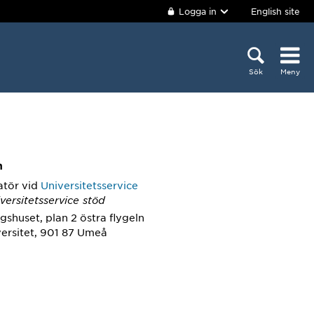
Logga in
English site
Sök
Meny
m
atör
vid
Universitetsservice
versitetsservice stöd
gshuset, plan 2 östra flygeln
ersitet, 901 87 Umeå