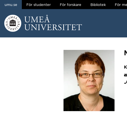
umu.se
För studenter
För forskare
Bibliotek
För me
Hoppa direkt till innehållet
Huvudmenyn dold.
K