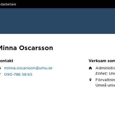
darbetare
Minna Oscarsson
ontakt
Verksam so
minna.oscarsson@umu.se
Administr
Enhet: Uni
090-786 58 65
Förvaltnin
Umeå univ