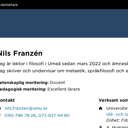
darbetare
Nils Franzén
ag är lektor i filosofi i Umeå sedan mars 2022 och ämnesk
ag skriver och undervisar om metaetik, språkfilosofi och e
Docent
etenskaplig meritering:
Excellent lärare
edagogisk meritering:
ontakt
Verksam so
nils.franzen@umu.se
Universite
idé- och s
090-786 78 26
,
073-837 44 80
Enhet: Fil
A, Humani