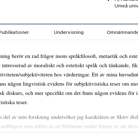
Umeå univ
Publikationer
Undervisning
Omnämnand
ning berör en rad frågor inom språkfilosofi, metaetik och este
t intresserad av moraliskt och estetiskt språk och tänkande, fikt
tiviteten/subjektiviteten hos värderingar. Ett av mina huvudin
nns någon lingvistisk evidens för subjektivistiska teser om mo
isk diskurs, och mer specifikt om det finns någon evidens för 
istiska teser.
n del av min forskning undersöker jag karaktären av fiktiv dis
lhandlingen som utförs av en författare under loppet av att skri
rättelse, och metafiktiv diskurs ("Sherlock Holmes är en detek