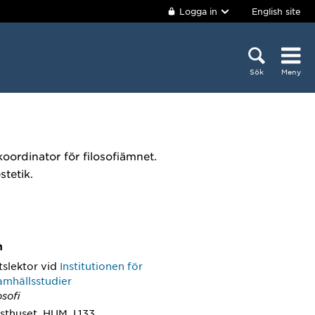
Logga in
English site
Sök
Meny
oordinator för filosofiämnet.
stetik.
m
tslektor
vid
Institutionen för
amhällsstudier
osofi
sthuset, HUM.J.133