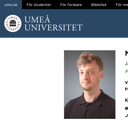
umu.se
För studenter
För forskare
Bibliotek
För me
Hoppa direkt till innehållet
Huvudmenyn dold.
J
J
V
P
K