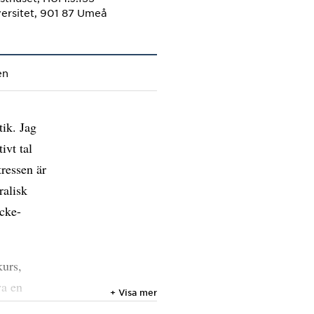
ersitet, 901 87 Umeå
en
tik. Jag
ivt tal
tressen är
ralisk
icke-
kurs,
va en
+ Visa mer
tiv" som