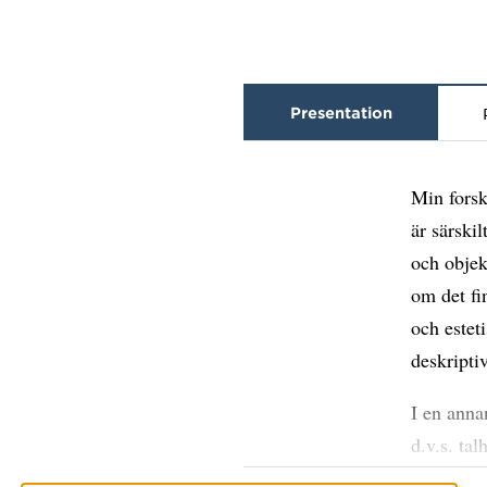
Presentation
Min forsk
är särskil
och objek
om det fi
och estet
deskriptiv
I en anna
d.v.s. ta
fiktiv be