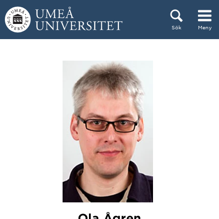
Hoppa direkt till innehållet
Sök
Meny
Huvudmenyn dold.
Ola Ågren