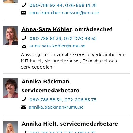
090-786 92 44
076-698 14 28
anna-karin.hermansson@umu.se
Anna-Sara Köhler
, områdeschef
090-786 61 39
072-070 43 52
anna-sara.kohler@umu.se
Ansvarig för Universitetsservice verksamheter i
MIT-huset, Naturvetarhuset, Teknikhuset och
Servicepoolen.
Annika Bäckman
,
servicemedarbetare
090-786 58 54
072-208 85 75
annika.backman@umu.se
Annika Hjelt
, servicemedarbetare
090-786 66 57
076-698 12 75