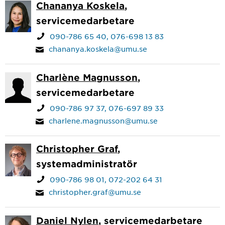
Chananya Koskela
,
servicemedarbetare
090-786 65 40
076-698 13 83
chananya.koskela@umu.se
Charlène Magnusson
,
servicemedarbetare
090-786 97 37
076-697 89 33
charlene.magnusson@umu.se
Christopher Graf
,
systemadministratör
090-786 98 01
072-202 64 31
christopher.graf@umu.se
Daniel Nylen
, servicemedarbetare