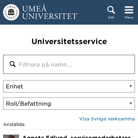
Hoppa direkt till innehållet
Sök
Meny
Huvudmenyn dold.
Universitetsservice
Visa övriga verksamma
Anställda
Agneta Edlund
, servicemedarbetare