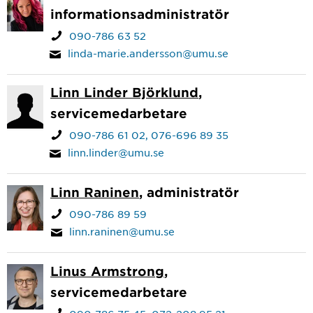
informationsadministratör
090-786 63 52
linda-marie.andersson@umu.se
Linn Linder Björklund
,
servicemedarbetare
090-786 61 02
076-696 89 35
linn.linder@umu.se
Linn Raninen
, administratör
090-786 89 59
linn.raninen@umu.se
Linus Armstrong
,
servicemedarbetare