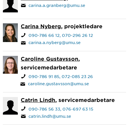
carina.a.granberg@umu.se
Carina Nyberg
, projektledare
090-786 66 12
070-296 26 12
carina.a.nyberg@umu.se
Caroline Gustavsson
,
servicemedarbetare
090-786 91 85
072-085 23 26
caroline.gustavsson@umu.se
Catrin Lindh
, servicemedarbetare
090-786 56 33
076-697 63 15
catrin.lindh@umu.se