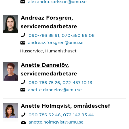
alexandra.karlsson@umu.se
Andreaz Forsgren
,
servicemedarbetare
090-786 88 91
070-350 66 08
andreaz.forsgren@umu.se
Husservice, Humanisthuset
Anette Dannelöv
,
servicemedarbetare
090-786 75 26
072-457 10 13
anette.dannelov@umu.se
Anette Holmqvist
, områdeschef
090-786 62 46
072-142 93 44
anette.holmqvist@umu.se