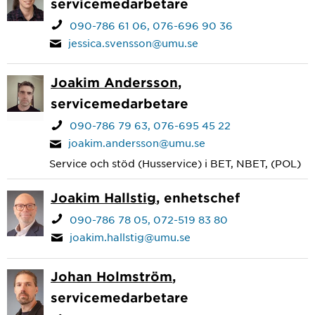
servicemedarbetare
090-786 61 06
076-696 90 36
jessica.svensson@umu.se
Joakim Andersson
,
servicemedarbetare
090-786 79 63
076-695 45 22
joakim.andersson@umu.se
Service och stöd (Husservice) i BET, NBET, (POL)
Joakim Hallstig
, enhetschef
090-786 78 05
072-519 83 80
joakim.hallstig@umu.se
Johan Holmström
,
servicemedarbetare