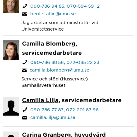
090-786 94 85
070-594 59 12
berit.staflin@umu.se
Jag arbetar som administratör vid
Universitetsservice
Camilla Blomberg
,
servicemedarbetare
090-786 88 56
072-085 22 23
camilla.blomberg@umu.se
Service och stöd (Husservice)
Samhällsvetarhuset.
Camilla Lilja
, servicemedarbetare
090-786 77 83
072-201 87 96
camilla.lilja@umu.se
Carina Granberg
, huvudvärd