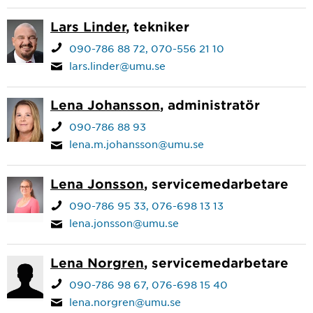
Lars Linder
, tekniker
090-786 88 72
070-556 21 10
lars.linder@umu.se
Lena Johansson
, administratör
090-786 88 93
lena.m.johansson@umu.se
Lena Jonsson
, servicemedarbetare
090-786 95 33
076-698 13 13
lena.jonsson@umu.se
Lena Norgren
, servicemedarbetare
090-786 98 67
076-698 15 40
lena.norgren@umu.se