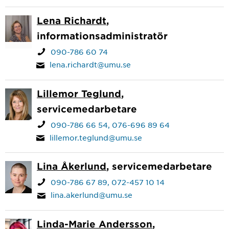
Lena Richardt
,
informationsadministratör
090-786 60 74
lena.richardt@umu.se
Lillemor Teglund
,
servicemedarbetare
090-786 66 54
076-696 89 64
lillemor.teglund@umu.se
Lina Åkerlund
, servicemedarbetare
090-786 67 89
072-457 10 14
lina.akerlund@umu.se
Linda-Marie Andersson
,