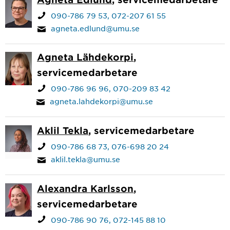
090-786 79 53
072-207 61 55
agneta.edlund@umu.se
Agneta Lähdekorpi
,
servicemedarbetare
090-786 96 96
070-209 83 42
agneta.lahdekorpi@umu.se
Aklil Tekla
, servicemedarbetare
090-786 68 73
076-698 20 24
aklil.tekla@umu.se
Alexandra Karlsson
,
servicemedarbetare
090-786 90 76
072-145 88 10