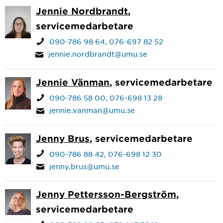
Jennie Nordbrandt
,
servicemedarbetare
090-786 98 64
076-697 82 52
jennie.nordbrandt@umu.se
Jennie Vänman
, servicemedarbetare
090-786 58 00
076-698 13 28
jennie.vanman@umu.se
Jenny Brus
, servicemedarbetare
090-786 88 42
076-698 12 30
jenny.brus@umu.se
Jenny Pettersson-Bergström
,
servicemedarbetare