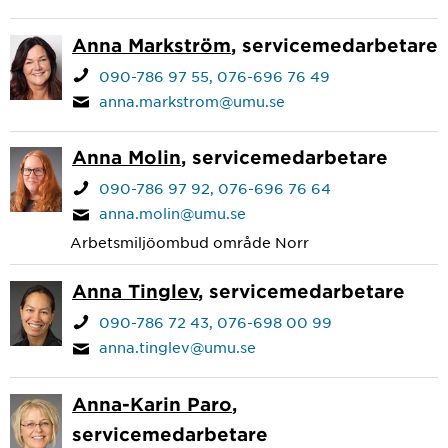
Anna Markström
, servicemedarbetare
090-786 97 55
076-696 76 49
anna.markstrom@umu.se
Anna Molin
, servicemedarbetare
090-786 97 92
076-696 76 64
anna.molin@umu.se
Arbetsmiljöombud område Norr
Anna Tinglev
, servicemedarbetare
090-786 72 43
076-698 00 99
anna.tinglev@umu.se
Anna-Karin Paro
,
servicemedarbetare