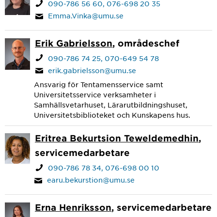
090-786 56 60
076-698 20 35
Emma.Vinka@umu.se
Erik Gabrielsson
, områdeschef
090-786 74 25
070-649 54 78
erik.gabrielsson@umu.se
Ansvarig för Tentamensservice samt
Universitetsservice verksamheter i
Samhällsvetarhuset, Lärarutbildningshuset,
Universitetsbiblioteket och Kunskapens hus.
Eritrea Bekurtsion Teweldemedhin
,
servicemedarbetare
090-786 78 34
076-698 00 10
earu.bekurstion@umu.se
Erna Henriksson
, servicemedarbetare