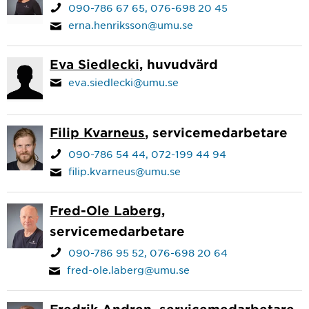
090-786 67 65
076-698 20 45
erna.henriksson@umu.se
Eva Siedlecki
, huvudvärd
eva.siedlecki@umu.se
Filip Kvarneus
, servicemedarbetare
090-786 54 44
072-199 44 94
filip.kvarneus@umu.se
Fred-Ole Laberg
,
servicemedarbetare
090-786 95 52
076-698 20 64
fred-ole.laberg@umu.se
Fredrik Andren
, servicemedarbetare