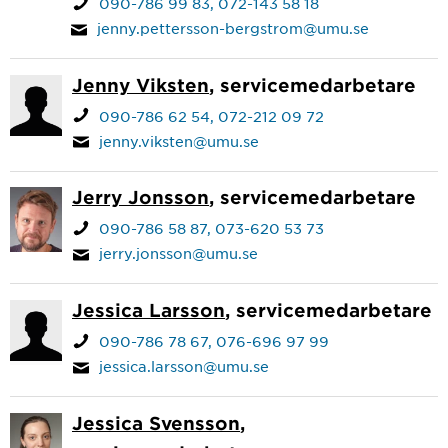
090-786 99 83
072-143 58 18
jenny.pettersson-bergstrom@umu.se
Jenny Viksten
, servicemedarbetare
090-786 62 54
072-212 09 72
jenny.viksten@umu.se
Jerry Jonsson
, servicemedarbetare
090-786 58 87
073-620 53 73
jerry.jonsson@umu.se
Jessica Larsson
, servicemedarbetare
090-786 78 67
076-696 97 99
jessica.larsson@umu.se
Jessica Svensson
,