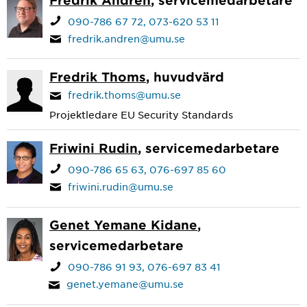
090-786 67 72
073-620 53 11
fredrik.andren@umu.se
Fredrik Thoms
, huvudvärd
fredrik.thoms@umu.se
Projektledare EU Security Standards
Friwini Rudin
, servicemedarbetare
090-786 65 63
076-697 85 60
friwini.rudin@umu.se
Genet Yemane Kidane
,
servicemedarbetare
090-786 91 93
076-697 83 41
genet.yemane@umu.se