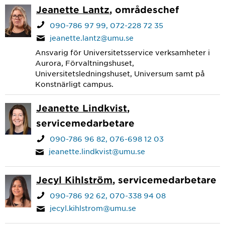
Jeanette Lantz
, områdeschef
090-786 97 99
072-228 72 35
jeanette.lantz@umu.se
Ansvarig för Universitetsservice verksamheter i
Aurora, Förvaltningshuset​,
Universitetsledningshuset, Universum samt på
Konstnärligt campus.
Jeanette Lindkvist
,
servicemedarbetare
090-786 96 82
076-698 12 03
jeanette.lindkvist@umu.se
Jecyl Kihlström
, servicemedarbetare
090-786 92 62
070-338 94 08
jecyl.kihlstrom@umu.se