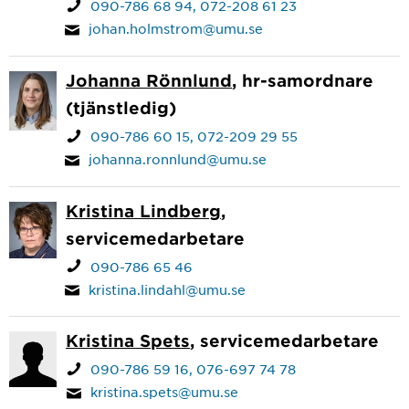
090-786 68 94
072-208 61 23
johan.holmstrom@umu.se
Johanna Rönnlund
, hr-samordnare
(tjänstledig)
090-786 60 15
072-209 29 55
johanna.ronnlund@umu.se
Kristina Lindberg
,
servicemedarbetare
090-786 65 46
kristina.lindahl@umu.se
Kristina Spets
, servicemedarbetare
090-786 59 16
076-697 74 78
kristina.spets@umu.se