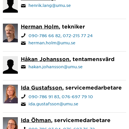
henrik.lang@umu.se
Herman Holm
, tekniker
090-786 66 82
072-215 77 24
herman.holm@umu.se
Håkan Johansson
, tentamensvärd
hakan.johansson@umu.se
Ida Gustafsson
, servicemedarbetare
090-786 91 83
076-697 79 10
ida.gustafsson@umu.se
Ida Öhman
, servicemedarbetare