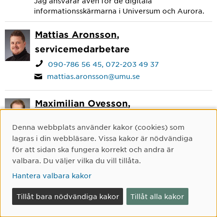
Jag ansvarar även för de digitala
informationsskärmarna i Universum och Aurora.
Mattias Aronsson
,
servicemedarbetare
090-786 56 45
072-203 49 37
mattias.aronsson@umu.se
Maximilian Ovesson
,
servicemedarbetare
Denna webbplats använder kakor (cookies) som
Cookie-samtycke
090-786 70 88
072-457 10 24
lagras i din webbläsare. Vissa kakor är nödvändiga
maximilian.ovesson@umu.se
för att sidan ska fungera korrekt och andra är
valbara. Du väljer vilka du vill tillåta.
Mebrat Kahsaie
, servicemedarbetare
Hantera valbara kakor
mebrat.kahsaie@umu.se
Tillåt bara nödvändiga kakor
Tillåt alla kakor