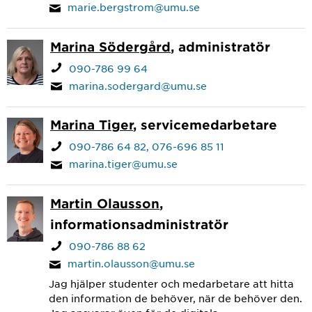
marie.bergstrom@umu.se
Marina Södergård
, administratör
090-786 99 64
marina.sodergard@umu.se
Marina Tiger
, servicemedarbetare
090-786 64 82
076-696 85 11
marina.tiger@umu.se
Martin Olausson
,
informationsadministratör
090-786 88 62
martin.olausson@umu.se
Jag hjälper studenter och medarbetare att hitta
den information de behöver, när de behöver den.