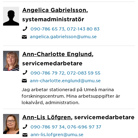
Angelica Gabrielsson
,
systemadministratör
090-786 65 73
072-143 80 83
angelica.gabrielsson@umu.se
Ann-Charlotte Englund
,
servicemedarbetare
090-786 79 72
072-083 59 55
ann-charlotte.englund@umu.se
Jag arbetar stationerad på Umeå marina
forskningscentrum. Mina arbetsuppgifter är
lokalvård, administration.
Ann-Lis Löfgren
, servicemedarbetare
090-786 97 34
076-696 97 37
ann-lis.lofgren@umu.se