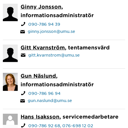
Ginny Jonsson
,
informationsadministratör
090-786 94 39
ginny.jonsson@umu.se
Gitt Kvarnström
, tentamensvärd
gitt.kvarnstrom@umu.se
Gun Näslund
,
informationsadministratör
090-786 96 94
gun.naslund@umu.se
Hans Isaksson
, servicemedarbetare
090-786 92 68
076-698 12 02