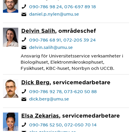
090-786 98 24
076-697 89 18
daniel.p.nylen@umu.se
Delvin Salih
, områdeschef
090-786 68 91
072-205 39 24
delvin.salih@umu.se
Ansvarig för Universitetsservice verksamheter i
Biologihuset, Elektronmikroskophuset,
Fysikhuset, KBC-huset, Norrbyn och UCCB.
Dick Berg
, servicemedarbetare
090-786 92 78
073-620 50 88
dick.berg@umu.se
Elsa Zekarias
, servicemedarbetare
090-786 52 50
072-050 70 14
elsa.zekarias@umu.se