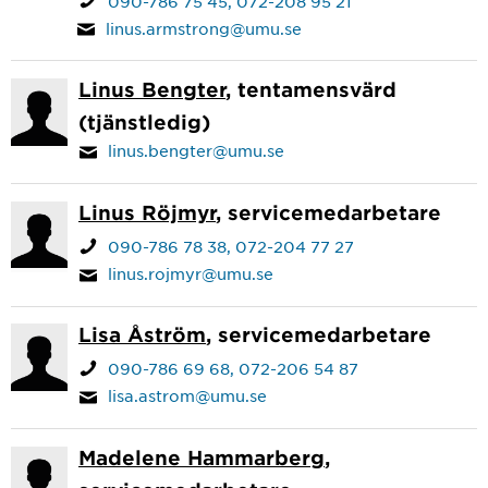
090-786 75 45
072-208 95 21
linus.armstrong@umu.se
Linus Bengter
, tentamensvärd
(tjänstledig)
linus.bengter@umu.se
Linus Röjmyr
, servicemedarbetare
090-786 78 38
072-204 77 27
linus.rojmyr@umu.se
Lisa Åström
, servicemedarbetare
090-786 69 68
072-206 54 87
lisa.astrom@umu.se
Madelene Hammarberg
,