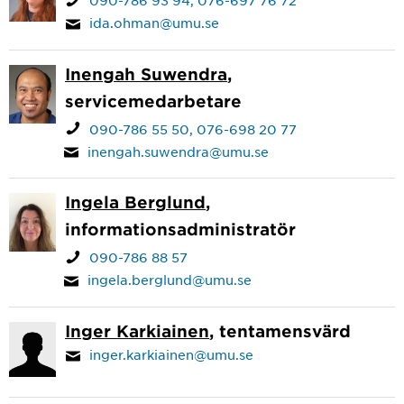
090-786 93 94
076-697 76 72
ida.ohman@umu.se
Inengah Suwendra
,
servicemedarbetare
090-786 55 50
076-698 20 77
inengah.suwendra@umu.se
Ingela Berglund
,
informationsadministratör
090-786 88 57
ingela.berglund@umu.se
Inger Karkiainen
, tentamensvärd
inger.karkiainen@umu.se