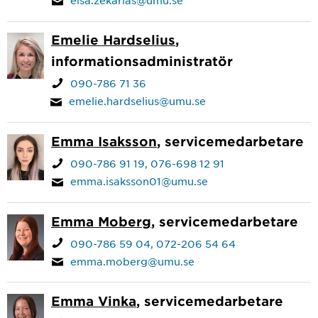
Emelie Hardselius
,
informationsadministratör
090-786 71 36
emelie.hardselius@umu.se
Emma Isaksson
, servicemedarbetare
090-786 91 19
076-698 12 91
emma.isaksson01@umu.se
Emma Moberg
, servicemedarbetare
090-786 59 04
072-206 54 64
emma.moberg@umu.se
Emma Vinka
, servicemedarbetare