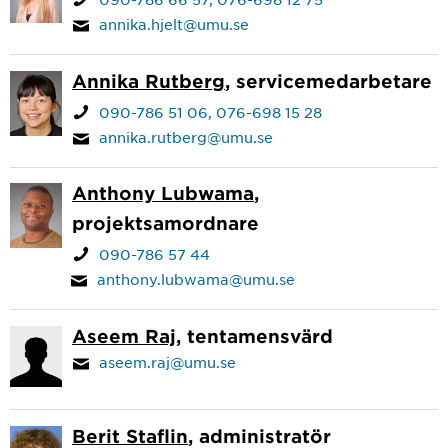
annika.hjelt@umu.se
Annika Rutberg
, servicemedarbetare
090-786 51 06
076-698 15 28
annika.rutberg@umu.se
Anthony Lubwama
,
projektsamordnare
090-786 57 44
anthony.lubwama@umu.se
Aseem Raj
, tentamensvärd
aseem.raj@umu.se
Berit Staflin
, administratör