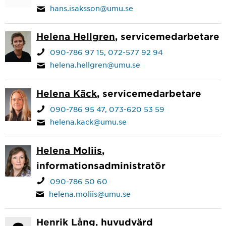
hans.isaksson@umu.se
Helena Hellgren
, servicemedarbetare
090-786 97 15
072-577 92 94
helena.hellgren@umu.se
Helena Käck
, servicemedarbetare
090-786 95 47
073-620 53 59
helena.kack@umu.se
Helena Moliis
,
informationsadministratör
090-786 50 60
helena.moliis@umu.se
Henrik Lång
, huvudvärd