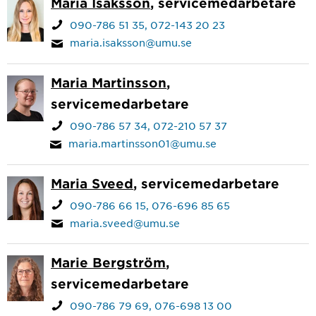
Maria Isaksson
, servicemedarbetare
090-786 51 35
072-143 20 23
maria.isaksson@umu.se
Maria Martinsson
,
servicemedarbetare
090-786 57 34
072-210 57 37
maria.martinsson01@umu.se
Maria Sveed
, servicemedarbetare
090-786 66 15
076-696 85 65
maria.sveed@umu.se
Marie Bergström
,
servicemedarbetare
090-786 79 69
076-698 13 00