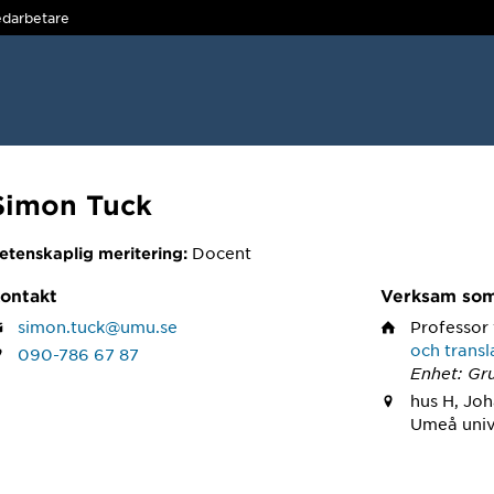
darbetare
Simon Tuck
Docent
etenskaplig meritering:
ontakt
Verksam so
simon.tuck@umu.se
Professor
och transl
090-786 67 87
Enhet: Gr
hus H, Joh
Umeå univ