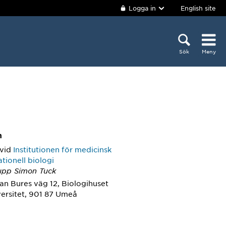
Logga in
English site
Sök
Meny
m
vid
Institutionen för medicinsk
ationell biologi
upp Simon Tuck
an Bures väg 12, Biologihuset
ersitet, 901 87 Umeå