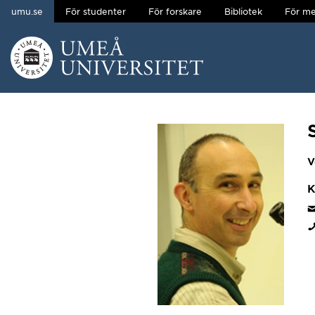
umu.se
För studenter
För forskare
Bibliotek
För me
Hoppa direkt till innehållet
Huvudmenyn dold.
V
K