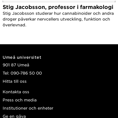
2019
Stig Jacobsson, professor i farmakologi
Effects of cannabinoids on the development of
Stig Jacobsson studerar hur cannabinoider och andra
chick embryos
in ovo
droger påverkar nervcellers utveckling, funktion och
Scientific Reports
, Nature Publishing Group 2019,
överlevnad.
Vol. 9
Gustafsson, Sofia; Jacobsson, Stig OP
2017
Comparison of neurons derived from mouse P19,
Umeå universitet
rat PC12 and human SH-SY5Y cells in the
901 87 Umeå
assessment of chemical- and toxin-induced
Tel: 090-786 50 00
neurotoxicity
Hitta till oss
BMC Pharmacology & Toxicology
, BIOMED
Kontakta oss
CENTRAL LTD 2017, Vol. 18
Popova, Dina; Karlsson, Jessica; Jacobsson, Stig O.
Press och media
P.
Institutioner och enheter
Ge en gåva
2016