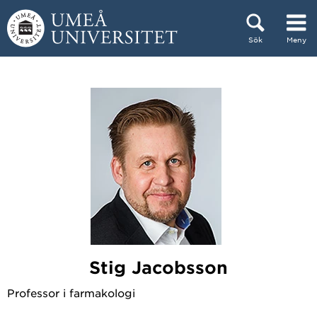
Hoppa direkt till innehållet
Sök
Meny
Huvudmenyn dold.
Stig Jacobsson
Professor i farmakologi