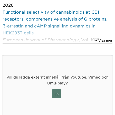
2026
Functional selectivity of cannabinoids at CB1
receptors: comprehensive analysis of G proteins,
β-arrestin and cAMP signalling dynamics in
HEK293T cells
European Journal of Pharmacology
, Vol. 1019
+ Visa mer
Al Ali, Noor; Wheaton, Benjamin J.; Jacobsson,
Stig O. P.
2026
In vitro toxicity of piperazine derivatives involves
Vill du ladda externt innehåll från Youtube, Vimeo och
mitochondrial dysfunction and microtubule-
Umu-play?
related changes in neuronal cell models
BMC Pharmacology & Toxicology
, BioMed Central
Ja
(BMC) 2026, Vol. 27, (1)
Popova, Dina; Jacobsson, Stig O. P.