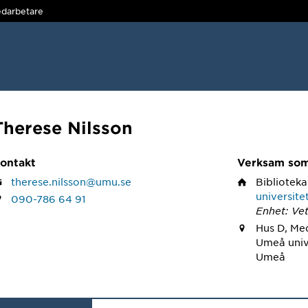
darbetare
Therese Nilsson
ontakt
Verksam so
therese.nilsson@umu.se
Biblioteka
universite
090-786 64 91
Enhet: Ve
Hus D, Me
Umeå unive
Umeå