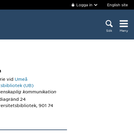
Logga in
English site
Sök
Meny
m
rie
vid
Umeå
tsbibliotek (UB)
tenskaplig kommunikation
diagränd 24
rsitetsbibliotek, 901 74