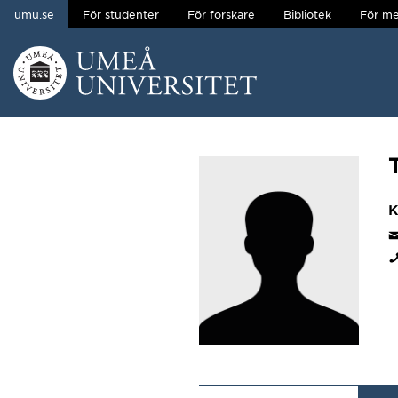
umu.se
För studenter
För forskare
Bibliotek
För me
Hoppa direkt till innehållet
Huvudmenyn dold.
K