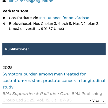
ulrika.ronningas@umu.se
Verksam som
Gästforskare
vid
Institutionen för omvårdnad
Biologihuset, Hus C, plan 3, 4 och 5. Hus D2, plan 3.
Umeå universitet, 901 87 Umeå
Publikationer
2025
Symptom burden among men treated for
castration-resistant prostate cancer: a longitudinal
study
BMJ Supportive & Palliative Care
, BMJ Publishing
Group Ltd 2025, Vol. 15, (1) : 87-95
+ Visa mer
Rönningås, Ulrika; Fransson, Per; Holm, Maja; et al.