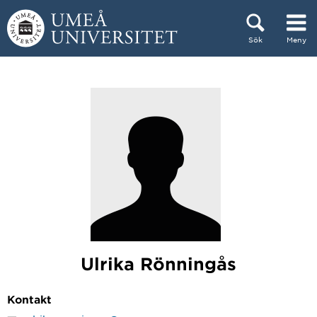
Hoppa direkt till innehållet
Sök
Meny
Huvudmenyn dold.
Ulrika Rönningås
Kontakt