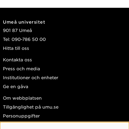
2024
Symptoms and quality of life among men starting
Umeå universitet
treatment for metastatic castration-resistant
901 87 Umeå
prostate cancer: a prospective multicenter study
Tel: 090-786 50 00
BMC Palliative Care
, BioMed Central (BMC) 2024,
Hitta till oss
Vol. 23, (1)
Rönningås, Ulrika; Holm, Maja; Fransson, Per; et al.
Kontakta oss
Press och media
Visa publikationer i DiVA
Institutioner och enheter
Ge en gåva
Om webbplatsen
Tillgänglighet på umu.se
Personuppgifter
Hantera kakor