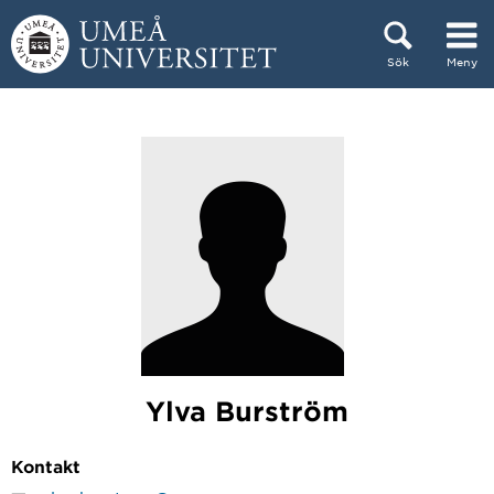
Hoppa direkt till innehållet
Sök
Meny
Huvudmenyn dold.
Ylva Burström
Kontakt