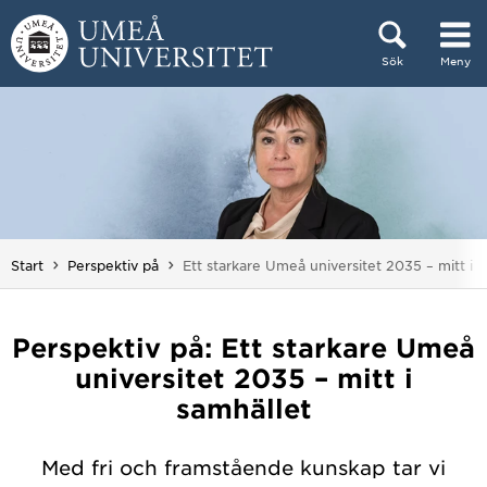
Hoppa direkt till innehållet
Sök
Meny
Huvudmenyn dold.
Du är här:
Start
Perspektiv på
Ett starkare Umeå universitet 2035 – mitt i 
Perspektiv på: Ett starkare Umeå
universitet 2035 – mitt i
samhället
Med fri och framstående kunskap tar vi