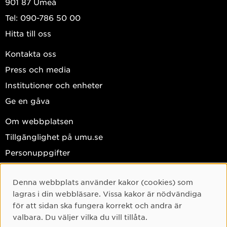
901 87 Umeå
Tel: 090-786 50 00
Hitta till oss
Kontakta oss
Press och media
Institutioner och enheter
Ge en gåva
Om webbplatsen
Tillgänglighet på umu.se
Personuppgifter
Hantera kakor
Denna webbplats använder kakor (cookies) som
Cookie-samtycke
Facebook
lagras i din webbläsare. Vissa kakor är nödvändiga
Instagram
för att sidan ska fungera korrekt och andra är
valbara. Du väljer vilka du vill tillåta.
TikTok