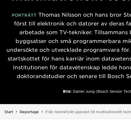
Thomas Nilsson och hans bror St
PORTRÄTT
först till elektronik och datorer av deras 
arbetade som TV-tekniker. Tillsammans 
byggsatser och små programmerbara mi
undersökte och utvecklade programvara för.
startskottet för hans karriär inom dataveten
Institutionen för datavetenskap ledde hono
doktorandstudier och senare till Bosch S
Bild:
Daniel Jung (Bosch Sensor Tec
Du är här:
Start
Reportage
Från teknikfylld uppväxt till multinationellt tec