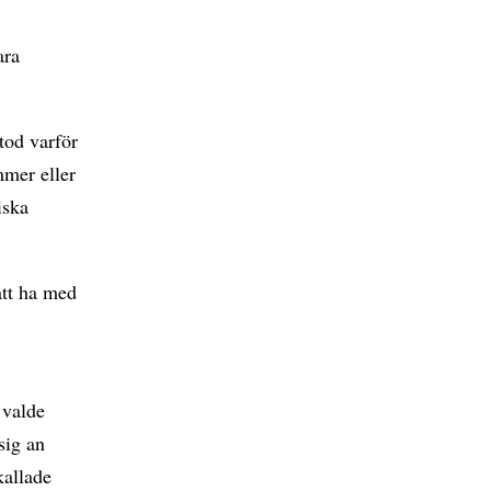
ara
tod varför
mer eller
iska
att ha med
 valde
sig an
kallade