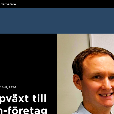
darbetare
-11, 13:14
pväxt till
h-företag