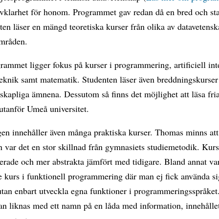
älvklarhet för honom. Programmet gav redan då en bred och st
ten läser en mängd teoretiska kurser från olika av datavetens
områden.
ammet ligger fokus på kurser i programmering, artificiell int
teknik samt matematik. Studenten läser även breddningskurse
skapliga ämnena. Dessutom så finns det möjlighet att läsa fri
utanför Umeå universitet.
gen innehåller även många praktiska kurser. Thomas minns att
n var det en stor skillnad från gymnasiets studiemetodik. Kur
erade och mer abstrakta jämfört med tidigare. Bland annat va
 kurs i funktionell programmering där man ej fick använda si
utan enbart utveckla egna funktioner i programmeringsspråket
an liknas med ett namn på en låda med information, innehålle