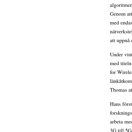
algoritmer
Genom att
med endas
nätverkst
att uppnå 
Under vin
med titeln
for Wirele
länkåtkoms
Thomas att
Hans förs
forsknings
arbeta me
3G till 5