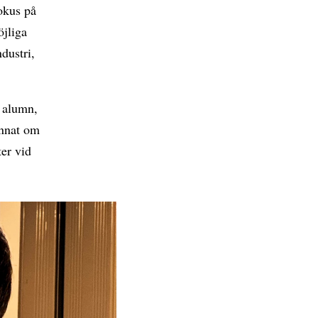
okus på
jliga
dustri,
m alumn,
annat om
ter vid