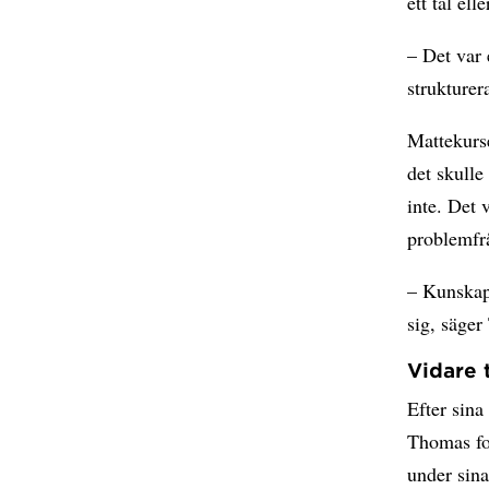
ett tal elle
– Det var
strukture
Mattekurs
det skulle
inte. Det 
problemfr
– Kunskap
sig, säge
Vidare 
Efter sina
Thomas fo
under sina