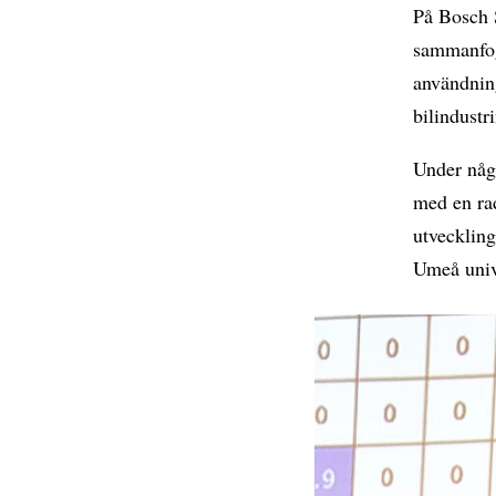
På Bosch 
sammanfog
användnin
bilindust
Under någ
med en rad
utveckling
Umeå unive