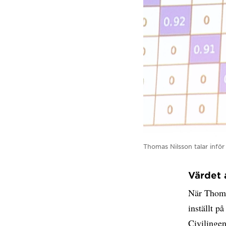
Thomas Nilsson talar inför
Värdet 
När Thomas
inställt p
Civilinge