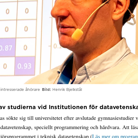
 intresserade åhörare
Bild
Henrik Bjelkstål
av studierna vid Institutionen för datavetensk
 sökte sig till universitetet efter avslutade gymnasiestudier v
å datavetenskap, speciellt programmering och hårdvara. Att läs
njörsprogrammet i teknisk datavetenskap (
Läs mer om progra