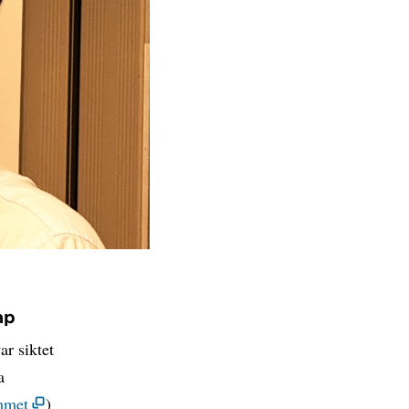
ap
ar siktet
a
mmet
)