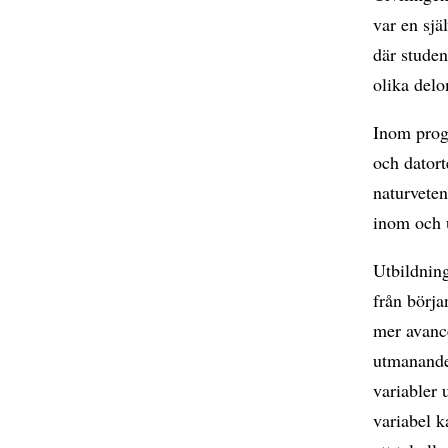
var en sj
där studen
olika del
Inom progr
och dator
naturveten
inom och 
Utbildnin
från börja
mer avanc
utmanande
variabler 
variabel k