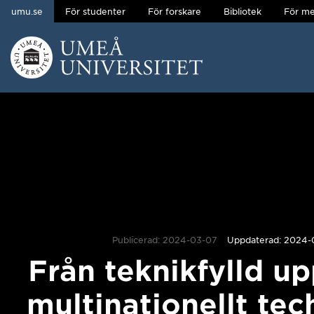
umu.se
För studenter
För forskare
Bibliotek
För me
Hoppa direkt till innehållet
Huvudmenyn dold.
Publicerad: 2024-03-07
Uppdaterad: 2024-03
Från teknikfylld up
multinationellt tec