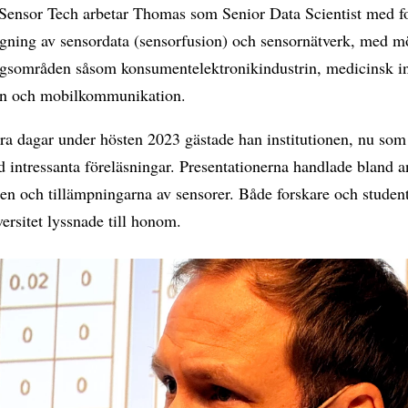
Sensor Tech arbetar Thomas som Senior Data Scientist med f
ning av sensordata (sensorfusion) och sensornätverk, med mö
gsområden såsom konsumentelektronikindustrin, medicinsk in
rin och mobilkommunikation.
ra dagar under hösten 2023 gästade han institutionen, nu so
 intressanta föreläsningar. Presentationerna handlade bland 
en och tillämpningarna av sensorer. Både forskare och studen
rsitet lyssnade till honom.