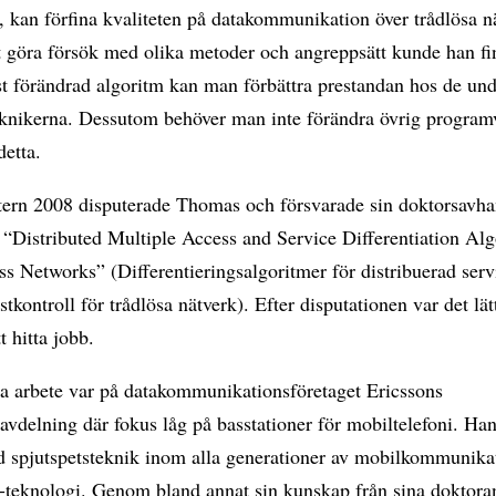
, kan förfina kvaliteten på datakommunikation över trådlösa n
 göra försök med olika metoder och angreppsätt kunde han fin
t förändrad algoritm kan man förbättra prestandan hos de un
eknikerna. Dessutom behöver man inte förändra övrig program
detta.
tern 2008 disputerade Thomas och försvarade sin doktorsavha
 “Distributed Multiple Access and Service Differentiation Al
ss Networks” (Differentieringsalgoritmer för distribuerad ser
tkontroll för trådlösa nätverk). Efter disputationen var det lät
 hitta jobb.
ta arbete var på datakommunikationsföretaget Ericssons
avdelning där fokus låg på basstationer för mobiltelefoni. Han
d spjutspetsteknik inom alla generationer av mobilkommunikat
G-teknologi. Genom bland annat sin kunskap från sina doktora