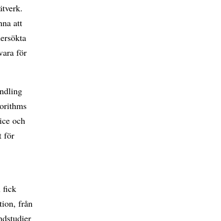
ätverk.
na att
dersökta
vara för
ndling
gorithms
vice och
t för
 fick
ion, från
ndstudier