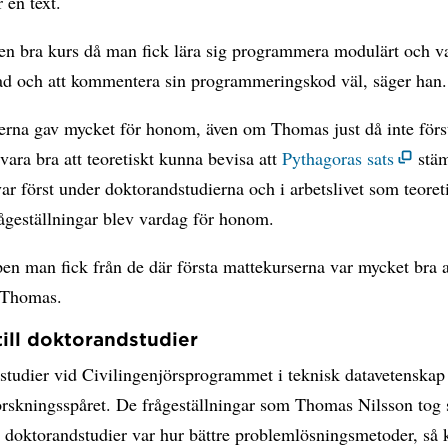
r en text.
 en bra kurs då man fick lära sig programmera modulärt och v
rad och att kommentera sin programmeringskod väl, säger han.
erna gav mycket för honom, även om Thomas just då inte förs
 vara bra att teoretiskt kunna bevisa att
Pythagoras sats
stäm
var först under doktorandstudierna och i arbetslivet som teoret
ågeställningar blev vardag för honom.
en man fick från de där första mattekurserna var mycket bra 
r Thomas.
till doktorandstudier
 studier vid Civilingenjörsprogrammet i teknisk datavetenskap
rskningsspåret. De frågeställningar som Thomas Nilsson tog 
 doktorandstudier var hur bättre problemlösningsmetoder, så 