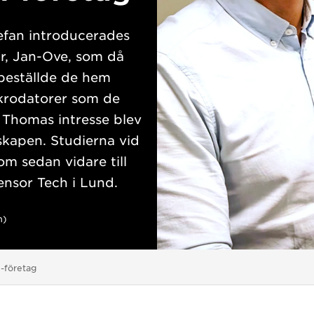
efan introducerades
far, Jan-Ove, som då
beställde de hem
krodatorer som de
 Thomas intresse blev
skapen. Studierna vid
m sedan vidare till
ensor Tech i Lund.
h)
h-företag