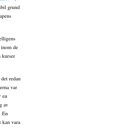
abil grund
kapens
elligens
r inom de
a kurser
 det redan
serna var
r en
g av
. En
t kan vara