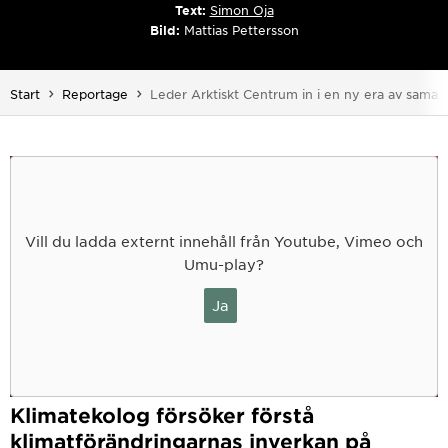
Text:
Simon Oja
Bild:
Mattias Pettersson
Du är här:
Start
Reportage
Leder Arktiskt Centrum in i en ny era av samar
Vill du ladda externt innehåll från Youtube, Vimeo och
Umu-play?
Ja
Klimatekolog försöker förstå
klimatförändringarnas inverkan på