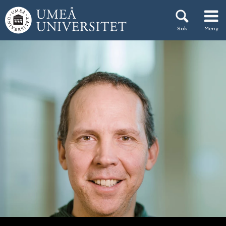
Hoppa direkt till innehållet
Sök
Meny
Huvudmenyn dold.