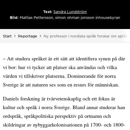
Text:
Sandra Lundström
Bild:
Mattias Pettersson, simon ohman jonsson inhousebyran
Du är här:
Start
Reportage
Ny professor i nordiska språk forskar om språkl
– Att studera språket är ett sätt att identifiera synen på där
vi bor: hur vi tycker att platser ska användas och vilka
värden vi tillskriver platserna. Dominerande för norra
Sverige är att naturen ses som en resurs för människan.
Daniels forskning är tvärvetenskaplig och ett fokus är
kultur och språk i norra Sverige. Bland annat studerar han
ordspråk, språkpolitiska perspektiv på ortnamn och
skildringar av nybyggarkolonisationen på 1700- och 1800-