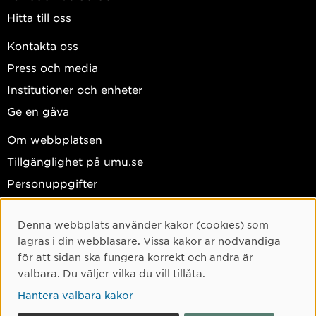
Hitta till oss
Kontakta oss
Press och media
Institutioner och enheter
Ge en gåva
Om webbplatsen
Tillgänglighet på umu.se
Personuppgifter
Hantera kakor
Denna webbplats använder kakor (cookies) som
Facebook
Cookie-samtycke
lagras i din webbläsare. Vissa kakor är nödvändiga
Instagram
för att sidan ska fungera korrekt och andra är
valbara. Du väljer vilka du vill tillåta.
TikTok
Hantera valbara kakor
Youtube