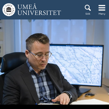
Hoppa direkt till innehållet
Sök
Meny
Huvudmenyn dold.