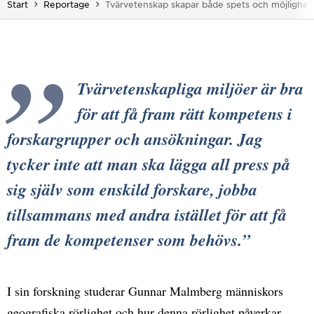
Du är här:
Start
Reportage
Tvärvetenskap skapar både spets och möjlighet
Tvärvetenskapliga miljöer är bra
för att få fram rätt kompetens i
forskargrupper och ansökningar. Jag
tycker inte att man ska lägga all press på
sig själv som enskild forskare, jobba
tillsammans med andra istället för att få
fram de kompetenser som behövs.
I sin forskning studerar Gunnar Malmberg människors
geografiska rörlighet och hur denna rörlighet påverkar