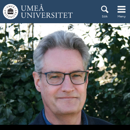
Hoppa direkt till innehållet
Sök
Meny
Huvudmenyn dold.