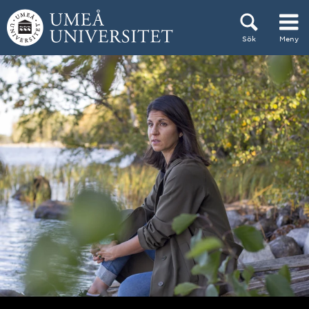
Hoppa direkt till innehållet
Sök
Meny
Huvudmenyn dold.