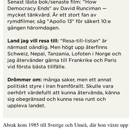
Senast lästa bok/senaste film: "How
Democracy Ends" av David Runciman —
mycket tänkvärd. Är ett stort fan av
rymdfilmer, såg "Apollo 13" för säkert 10:e
gången häromdagen.
Land jag vill resa till:
"Resa-till-listan" är
närmast oändlig. Men högt upp återfinns
Schweiz, Nepal, Tanzania, Lofoten i Norge och
jag återvänder gärna till Frankrike och Paris
vid första bästa tillfälle.
Drömmer om:
många saker, men ett annat
politiskt styre i Iran framförallt. Skulle vara
oerhört värdefullt att kunna återvända, känna
sig obegränsad och kunna resa runt och
uppleva landet.
Abrak kom 1985 till Sverige och Umeå, där hon växte upp