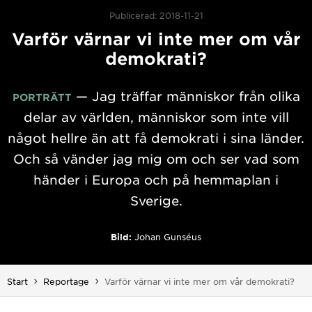
Publicerad: 2018-11-21
Varför värnar vi inte mer om vår
demokrati?
— Jag träffar människor från olika
PORTRÄTT
delar av världen, människor som inte vill
något hellre än att få demokrati i sina länder.
Och så vänder jag mig om och ser vad som
händer i Europa och på hemmaplan i
Sverige.
Bild:
Johan Gunséus
Du är här:
Start
Reportage
Varför värnar vi inte mer om vår demokrati?