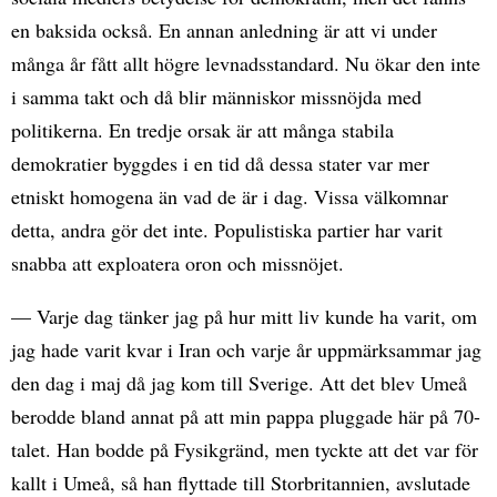
en baksida också. En annan anledning är att vi under
många år fått allt högre levnadsstandard. Nu ökar den inte
i samma takt och då blir människor missnöjda med
politikerna. En tredje orsak är att många stabila
demokratier byggdes i en tid då dessa stater var mer
etniskt homogena än vad de är i dag. Vissa välkomnar
detta, andra gör det inte. Populistiska partier har varit
snabba att exploatera oron och missnöjet.
— Varje dag tänker jag på hur mitt liv kunde ha varit, om
jag hade varit kvar i Iran och varje år uppmärksammar jag
den dag i maj då jag kom till Sverige. Att det blev Umeå
berodde bland annat på att min pappa pluggade här på 70-
talet. Han bodde på Fysikgränd, men tyckte att det var för
kallt i Umeå, så han flyttade till Storbritannien, avslutade