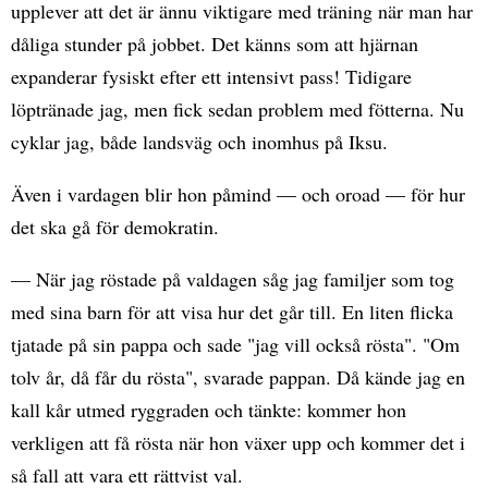
upplever att det är ännu viktigare med träning när man har
dåliga stunder på jobbet. Det känns som att hjärnan
expanderar fysiskt efter ett intensivt pass! Tidigare
löptränade jag, men fick sedan problem med fötterna. Nu
cyklar jag, både landsväg och inomhus på Iksu.
Även i vardagen blir hon påmind — och oroad — för hur
det ska gå för demokratin.
— När jag röstade på valdagen såg jag familjer som tog
med sina barn för att visa hur det går till. En liten flicka
tjatade på sin pappa och sade "jag vill också rösta". "Om
tolv år, då får du rösta", svarade pappan. Då kände jag en
kall kår utmed ryggraden och tänkte: kommer hon
verkligen att få rösta när hon växer upp och kommer det i
så fall att vara ett rättvist val.