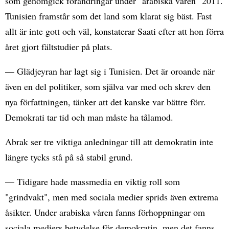
som genomgick förändringar under "arabiska våren" 2011.
Tunisien framstår som det land som klarat sig bäst. Fast
allt är inte gott och väl, konstaterar Saati efter att hon förra
året gjort fältstudier på plats.
— Glädjeyran har lagt sig i Tunisien. Det är oroande när
även en del politiker, som själva var med och skrev den
nya författningen, tänker att det kanske var bättre förr.
Demokrati tar tid och man måste ha tålamod.
Abrak ser tre viktiga anledningar till att demokratin inte
längre tycks stå på så stabil grund.
— Tidigare hade massmedia en viktig roll som
"grindvakt", men med sociala medier sprids även extrema
åsikter. Under arabiska våren fanns förhoppningar om
sociala mediers betydelse för demokratin, men det fanns