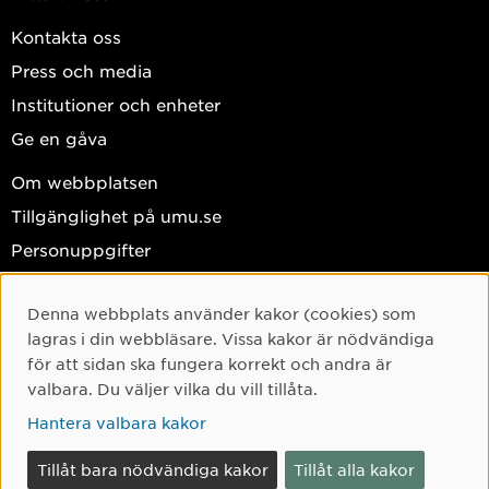
Kontakta oss
Press och media
Institutioner och enheter
Ge en gåva
Om webbplatsen
Tillgänglighet på umu.se
Personuppgifter
Hantera kakor
Denna webbplats använder kakor (cookies) som
Facebook
Cookie-samtycke
lagras i din webbläsare. Vissa kakor är nödvändiga
Instagram
för att sidan ska fungera korrekt och andra är
valbara. Du väljer vilka du vill tillåta.
TikTok
Hantera valbara kakor
Youtube
LinkedIn
Tillåt bara nödvändiga kakor
Tillåt alla kakor