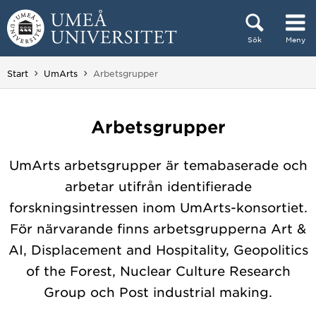
Hoppa direkt till innehållet
Sök
Meny
Huvudmenyn dold.
Du är här:
Start
UmArts
Arbetsgrupper
Arbetsgrupper
UmArts arbetsgrupper är temabaserade och
arbetar utifrån identifierade
forskningsintressen inom UmArts-konsortiet.
För närvarande finns arbetsgrupperna Art &
AI, Displacement and Hospitality, Geopolitics
of the Forest, Nuclear Culture Research
Group och Post industrial making.