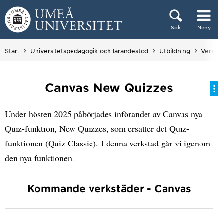
Hoppa direkt till innehållet
Sök
Meny
Huvudmenyn dold.
Start
Universitetspedagogik och lärandestöd
Utbildning
Verks
Canvas New Quizzes
Under hösten 2025 påbörjades införandet av Canvas nya
Quiz-funktion, New Quizzes, som ersätter det Quiz-
funktionen (Quiz Classic). I denna verkstad går vi igenom
den nya funktionen.
Kommande verkstäder - Canvas