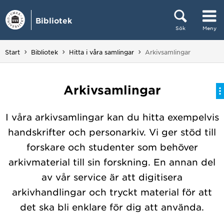
Hoppa direkt till innehållet
Bibliotek
Sök
Meny
Huvudmenyn dold.
Du är här:
Start
Bibliotek
Hitta i våra samlingar
Arkivsamlingar
Arkivsamlingar
I våra arkivsamlingar kan du hitta exempelvis
handskrifter och personarkiv. Vi ger stöd till
forskare och studenter som behöver
arkivmaterial till sin forskning. En annan del
av vår service är att digitisera
arkivhandlingar och tryckt material för att
det ska bli enklare för dig att använda.