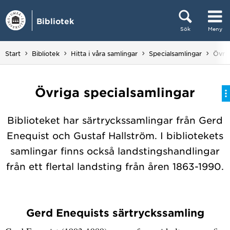
Hoppa direkt till innehållet
Bibliotek
Sök
Meny
Huvudmenyn dold.
Du är
Start
Bibliotek
Hitta i våra samlingar
Specialsamlingar
Övrig
Övriga specialsamlingar
Biblioteket har särtryckssamlingar från Gerd
Enequist och Gustaf Hallström. I bibliotekets
samlingar finns också landstingshandlingar
från ett flertal landsting från åren 1863-1990.
Gerd Enequists särtryckssamling