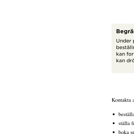
Begrä
Under p
beställ
kan fo
kan drö
Kontakta a
beställ
ställa 
boka sp