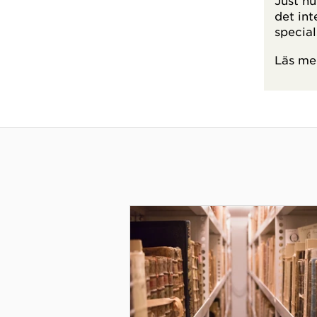
Just nu
det int
special
Läs me