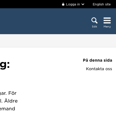
Logga in
English site
Sök
Meny
På denna sida
g:
Kontakta oss
ar. För
l. Äldre
Demand