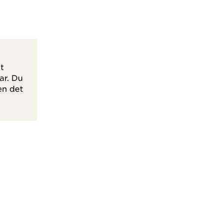
ot
ar. Du
en det