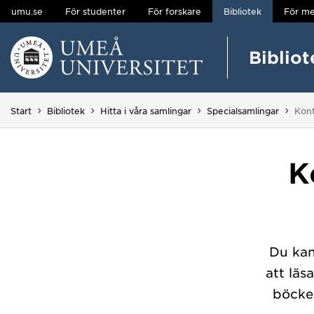
umu.se
För studenter
För forskare
Bibliotek
För me
Hoppa direkt till innehållet
Bibliot
Huvudmenyn dold.
Du ä
Start
Bibliotek
Hitta i våra samlingar
Specialsamlingar
Kont
K
Du kan 
att läs
böcke