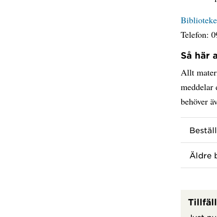
Biblioteke
Telefon: 0
Så här 
Allt mater
meddelar d
behöver äv
Bestäl
Äldre 
Tillfä