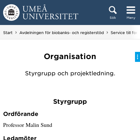
Hoppa direkt till innehållet
Sök
Meny
Huvudmenyn dold.
Start
Avdelningen för biobanks- och registerstöd
Service till for
Organisation
Styrgrupp och projektledning.
Styrgrupp
Ordförande
Professor Malin Sund
Ledamöter