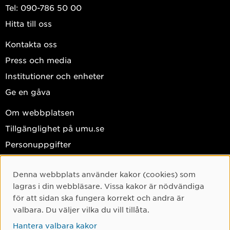
Tel: 090-786 50 00
Hitta till oss
Kontakta oss
Press och media
Institutioner och enheter
Ge en gåva
Om webbplatsen
Tillgänglighet på umu.se
Personuppgifter
Hantera kakor
Denna webbplats använder kakor (cookies) som
Cookie-samtycke
Facebook
lagras i din webbläsare. Vissa kakor är nödvändiga
Instagram
för att sidan ska fungera korrekt och andra är
valbara. Du väljer vilka du vill tillåta.
TikTok
Hantera valbara kakor
Youtube