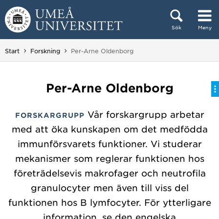
Hoppa direkt till innehållet
Sök
Meny
Huvudmenyn dold.
Du är här:
Start
Forskning
Per-Arne Oldenborg
Per-Arne Oldenborg
Vår forskargrupp arbetar
FORSKARGRUPP
med att öka kunskapen om det medfödda
immunförsvarets funktioner. Vi studerar
mekanismer som reglerar funktionen hos
företrädelsevis makrofager och neutrofila
granulocyter men även till viss del
funktionen hos B lymfocyter. För ytterligare
information, se den engelska