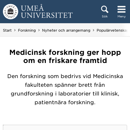
Hoppa direkt till innehållet
Sök
Meny
Huvudmenyn dold.
Start
Forskning
Nyheter och arrangemang
Populärvetenskap
Medicinsk forskning ger hopp
om en friskare framtid
Den forskning som bedrivs vid Medicinska
fakulteten spänner brett från
grundforskning i laboratorier till klinisk,
patientnära forskning.