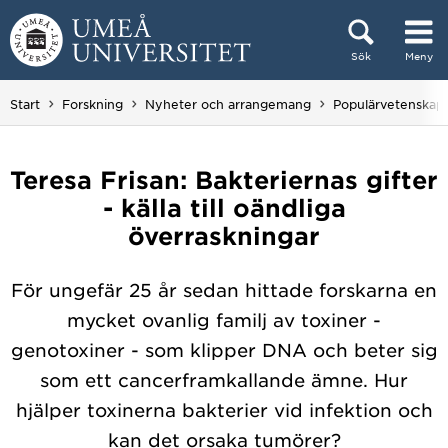
Hoppa direkt till innehållet
Sök
Meny
Huvudmenyn dold.
Start
Forskning
Nyheter och arrangemang
Populärvetenskap
Teresa Frisan: Bakteriernas gifter
- källa till oändliga
överraskningar
För ungefär 25 år sedan hittade forskarna en
mycket ovanlig familj av toxiner -
genotoxiner - som klipper DNA och beter sig
som ett cancerframkallande ämne. Hur
hjälper toxinerna bakterier vid infektion och
kan det orsaka tumörer?